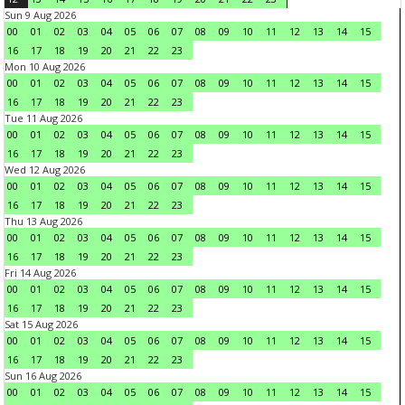
Sun 9 Aug 2026
00
01
02
03
04
05
06
07
08
09
10
11
12
13
14
15
16
17
18
19
20
21
22
23
Mon 10 Aug 2026
00
01
02
03
04
05
06
07
08
09
10
11
12
13
14
15
16
17
18
19
20
21
22
23
Tue 11 Aug 2026
00
01
02
03
04
05
06
07
08
09
10
11
12
13
14
15
16
17
18
19
20
21
22
23
Wed 12 Aug 2026
00
01
02
03
04
05
06
07
08
09
10
11
12
13
14
15
16
17
18
19
20
21
22
23
Thu 13 Aug 2026
00
01
02
03
04
05
06
07
08
09
10
11
12
13
14
15
16
17
18
19
20
21
22
23
Fri 14 Aug 2026
00
01
02
03
04
05
06
07
08
09
10
11
12
13
14
15
16
17
18
19
20
21
22
23
Sat 15 Aug 2026
00
01
02
03
04
05
06
07
08
09
10
11
12
13
14
15
16
17
18
19
20
21
22
23
Sun 16 Aug 2026
00
01
02
03
04
05
06
07
08
09
10
11
12
13
14
15