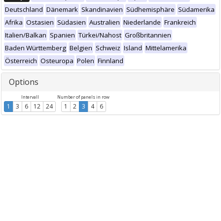
Deutschland
Dänemark
Skandinavien
Südhemisphäre
Südamerika
Afrika
Ostasien
Südasien
Australien
Niederlande
Frankreich
Italien/Balkan
Spanien
Türkei/Nahost
Großbritannien
Baden Württemberg
Belgien
Schweiz
Island
Mittelamerika
Österreich
Osteuropa
Polen
Finnland
Options
Intervall
Number of panels in row
1
3
6
12
24
1
2
3
4
6