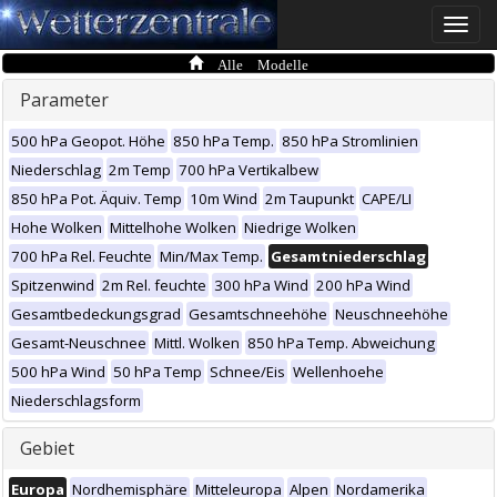
Toggle
naviga
Alle Modelle
Parameter
500 hPa Geopot. Höhe
850 hPa Temp.
850 hPa Stromlinien
Niederschlag
2m Temp
700 hPa Vertikalbew
850 hPa Pot. Äquiv. Temp
10m Wind
2m Taupunkt
CAPE/LI
Hohe Wolken
Mittelhohe Wolken
Niedrige Wolken
700 hPa Rel. Feuchte
Min/Max Temp.
Gesamtniederschlag
Spitzenwind
2m Rel. feuchte
300 hPa Wind
200 hPa Wind
Gesamtbedeckungsgrad
Gesamtschneehöhe
Neuschneehöhe
Gesamt-Neuschnee
Mittl. Wolken
850 hPa Temp. Abweichung
500 hPa Wind
50 hPa Temp
Schnee/Eis
Wellenhoehe
Niederschlagsform
Gebiet
Europa
Nordhemisphäre
Mitteleuropa
Alpen
Nordamerika