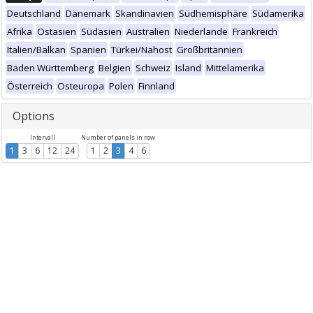
Deutschland
Dänemark
Skandinavien
Südhemisphäre
Südamerika
Afrika
Ostasien
Südasien
Australien
Niederlande
Frankreich
Italien/Balkan
Spanien
Türkei/Nahost
Großbritannien
Baden Württemberg
Belgien
Schweiz
Island
Mittelamerika
Österreich
Osteuropa
Polen
Finnland
Options
Intervall
Number of panels in row
1
3
6
12
24
1
2
3
4
6