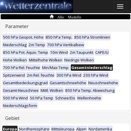
Toggle
naviga
Alle Modelle
Parameter
500 hPa Geopot. Höhe
850 hPa Temp.
850 hPa Stromlinien
Niederschlag
2m Temp
700 hPa Vertikalbew
850 hPa Pot. Äquiv. Temp
10m Wind
2m Taupunkt
CAPE/LI
Hohe Wolken
Mittelhohe Wolken
Niedrige Wolken
700 hPa Rel. Feuchte
Min/Max Temp.
Gesamtniederschlag
Spitzenwind
2m Rel. feuchte
300 hPa Wind
200 hPa Wind
Gesamtbedeckungsgrad
Gesamtschneehöhe
Neuschneehöhe
Gesamt-Neuschnee
Mittl. Wolken
850 hPa Temp. Abweichung
500 hPa Wind
50 hPa Temp
Schnee/Eis
Wellenhoehe
Niederschlagsform
Gebiet
Europa
Nordhemisphäre
Mitteleuropa
Alpen
Nordamerika