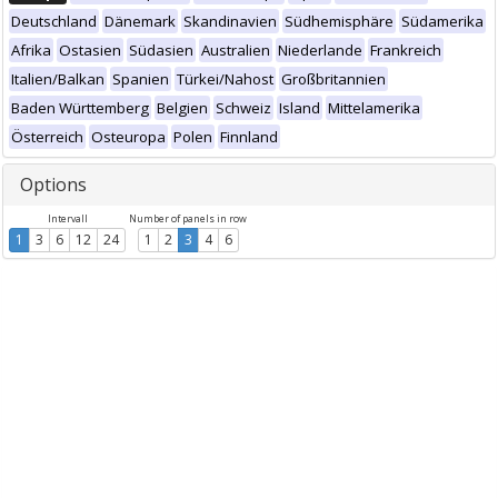
Deutschland
Dänemark
Skandinavien
Südhemisphäre
Südamerika
Afrika
Ostasien
Südasien
Australien
Niederlande
Frankreich
Italien/Balkan
Spanien
Türkei/Nahost
Großbritannien
Baden Württemberg
Belgien
Schweiz
Island
Mittelamerika
Österreich
Osteuropa
Polen
Finnland
Options
Intervall
Number of panels in row
1
3
6
12
24
1
2
3
4
6