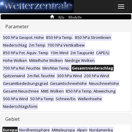
Toggle
naviga
Alle Modelle
Parameter
500 hPa Geopot. Höhe
850 hPa Temp.
850 hPa Stromlinien
Niederschlag
2m Temp
700 hPa Vertikalbew
850 hPa Pot. Äquiv. Temp
10m Wind
2m Taupunkt
CAPE/LI
Hohe Wolken
Mittelhohe Wolken
Niedrige Wolken
700 hPa Rel. Feuchte
Min/Max Temp.
Gesamtniederschlag
Spitzenwind
2m Rel. feuchte
300 hPa Wind
200 hPa Wind
Gesamtbedeckungsgrad
Gesamtschneehöhe
Neuschneehöhe
Gesamt-Neuschnee
Mittl. Wolken
850 hPa Temp. Abweichung
500 hPa Wind
50 hPa Temp
Schnee/Eis
Wellenhoehe
Niederschlagsform
Gebiet
Europa
Nordhemisphäre
Mitteleuropa
Alpen
Nordamerika