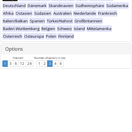
Deutschland
Dänemark
Skandinavien
Südhemisphäre
Südamerika
Afrika
Ostasien
Südasien
Australien
Niederlande
Frankreich
Italien/Balkan
Spanien
Türkei/Nahost
Großbritannien
Baden Württemberg
Belgien
Schweiz
Island
Mittelamerika
Österreich
Osteuropa
Polen
Finnland
Options
Intervall
Number of panels in row
1
3
6
12
24
1
2
3
4
6