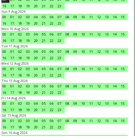
16
17
18
19
20
21
22
23
Sun 9 Aug 2026
00
01
02
03
04
05
06
07
08
09
10
11
12
13
14
15
16
17
18
19
20
21
22
23
Mon 10 Aug 2026
00
01
02
03
04
05
06
07
08
09
10
11
12
13
14
15
16
17
18
19
20
21
22
23
Tue 11 Aug 2026
00
01
02
03
04
05
06
07
08
09
10
11
12
13
14
15
16
17
18
19
20
21
22
23
Wed 12 Aug 2026
00
01
02
03
04
05
06
07
08
09
10
11
12
13
14
15
16
17
18
19
20
21
22
23
Thu 13 Aug 2026
00
01
02
03
04
05
06
07
08
09
10
11
12
13
14
15
16
17
18
19
20
21
22
23
Fri 14 Aug 2026
00
01
02
03
04
05
06
07
08
09
10
11
12
13
14
15
16
17
18
19
20
21
22
23
Sat 15 Aug 2026
00
01
02
03
04
05
06
07
08
09
10
11
12
13
14
15
16
17
18
19
20
21
22
23
Sun 16 Aug 2026