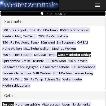
Toggle
naviga
Alle Modelle
Parameter
500 hPa Geopot. Höhe
850 hPa Temp.
850 hPa Stromlinien
Niederschlag
2m Temp
700 hPa Vertikalbew
850 hPa Pot. Äquiv. Temp
10m Wind
2m Taupunkt
CAPE/LI
Hohe Wolken
Mittelhohe Wolken
Niedrige Wolken
700 hPa Rel. Feuchte
Min/Max Temp.
Gesamtniederschlag
Spitzenwind
2m Rel. feuchte
300 hPa Wind
200 hPa Wind
Gesamtbedeckungsgrad
Gesamtschneehöhe
Neuschneehöhe
Gesamt-Neuschnee
Mittl. Wolken
850 hPa Temp. Abweichung
500 hPa Wind
50 hPa Temp
Schnee/Eis
Wellenhoehe
Niederschlagsform
Gebiet
Europa
Nordhemisphäre
Mitteleuropa
Alpen
Nordamerika