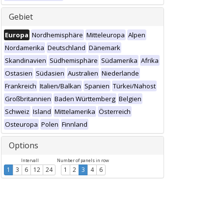
Gebiet
Europa
Nordhemisphäre
Mitteleuropa
Alpen
Nordamerika
Deutschland
Dänemark
Skandinavien
Südhemisphäre
Südamerika
Afrika
Ostasien
Südasien
Australien
Niederlande
Frankreich
Italien/Balkan
Spanien
Türkei/Nahost
Großbritannien
Baden Württemberg
Belgien
Schweiz
Island
Mittelamerika
Österreich
Osteuropa
Polen
Finnland
Options
Intervall
Number of panels in row
1
3
6
12
24
1
2
3
4
6