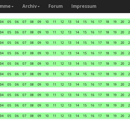
amme
Archiv
Forum
Impressum
04
05
06
07
08
09
10
11
12
13
14
15
16
17
18
19
20
2
04
05
06
07
08
09
10
11
12
13
14
15
16
17
18
19
20
2
04
05
06
07
08
09
10
11
12
13
14
15
16
17
18
19
20
2
04
05
06
07
08
09
10
11
12
13
14
15
16
17
18
19
20
2
04
05
06
07
08
09
10
11
12
13
14
15
16
17
18
19
20
2
04
05
06
07
08
09
10
11
12
13
14
15
16
17
18
19
20
2
04
05
06
07
08
09
10
11
12
13
14
15
16
17
18
19
20
2
04
05
06
07
08
09
10
11
12
13
14
15
16
17
18
19
20
2
04
05
06
07
08
09
10
11
12
13
14
15
16
17
18
19
20
2
04
05
06
07
08
09
10
11
12
13
14
15
16
17
18
19
20
2