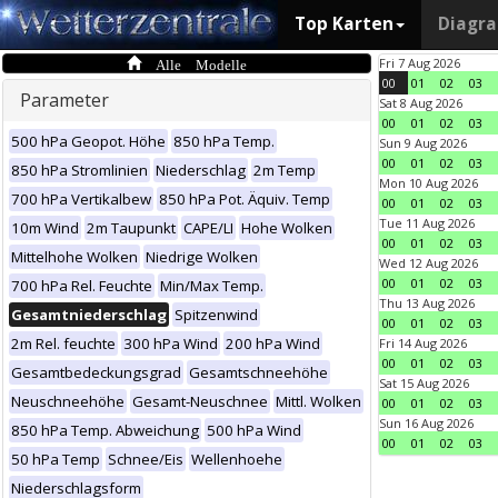
Top Karten
Diagr
Alle Modelle
Fri 7 Aug 2026
00
01
02
03
Parameter
Sat 8 Aug 2026
00
01
02
03
500 hPa Geopot. Höhe
850 hPa Temp.
Sun 9 Aug 2026
00
01
02
03
850 hPa Stromlinien
Niederschlag
2m Temp
Mon 10 Aug 2026
700 hPa Vertikalbew
850 hPa Pot. Äquiv. Temp
00
01
02
03
Tue 11 Aug 2026
10m Wind
2m Taupunkt
CAPE/LI
Hohe Wolken
00
01
02
03
Mittelhohe Wolken
Niedrige Wolken
Wed 12 Aug 2026
00
01
02
03
700 hPa Rel. Feuchte
Min/Max Temp.
Thu 13 Aug 2026
Gesamtniederschlag
Spitzenwind
00
01
02
03
2m Rel. feuchte
300 hPa Wind
200 hPa Wind
Fri 14 Aug 2026
00
01
02
03
Gesamtbedeckungsgrad
Gesamtschneehöhe
Sat 15 Aug 2026
Neuschneehöhe
Gesamt-Neuschnee
Mittl. Wolken
00
01
02
03
Sun 16 Aug 2026
850 hPa Temp. Abweichung
500 hPa Wind
00
01
02
03
50 hPa Temp
Schnee/Eis
Wellenhoehe
Niederschlagsform