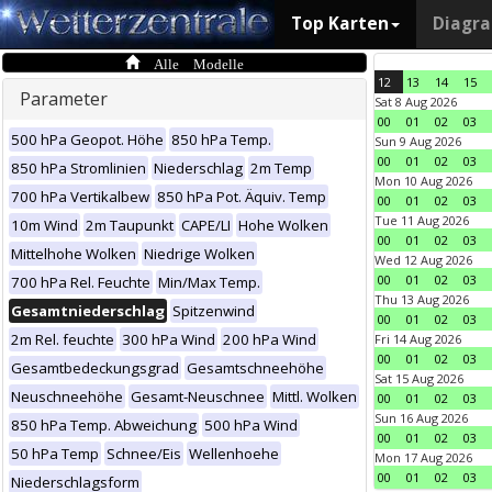
Top Karten
Diagr
Alle Modelle
12
13
14
15
Parameter
Sat 8 Aug 2026
00
01
02
03
500 hPa Geopot. Höhe
850 hPa Temp.
Sun 9 Aug 2026
00
01
02
03
850 hPa Stromlinien
Niederschlag
2m Temp
Mon 10 Aug 2026
700 hPa Vertikalbew
850 hPa Pot. Äquiv. Temp
00
01
02
03
Tue 11 Aug 2026
10m Wind
2m Taupunkt
CAPE/LI
Hohe Wolken
00
01
02
03
Mittelhohe Wolken
Niedrige Wolken
Wed 12 Aug 2026
00
01
02
03
700 hPa Rel. Feuchte
Min/Max Temp.
Thu 13 Aug 2026
Gesamtniederschlag
Spitzenwind
00
01
02
03
2m Rel. feuchte
300 hPa Wind
200 hPa Wind
Fri 14 Aug 2026
00
01
02
03
Gesamtbedeckungsgrad
Gesamtschneehöhe
Sat 15 Aug 2026
Neuschneehöhe
Gesamt-Neuschnee
Mittl. Wolken
00
01
02
03
Sun 16 Aug 2026
850 hPa Temp. Abweichung
500 hPa Wind
00
01
02
03
50 hPa Temp
Schnee/Eis
Wellenhoehe
Mon 17 Aug 2026
00
01
02
03
Niederschlagsform