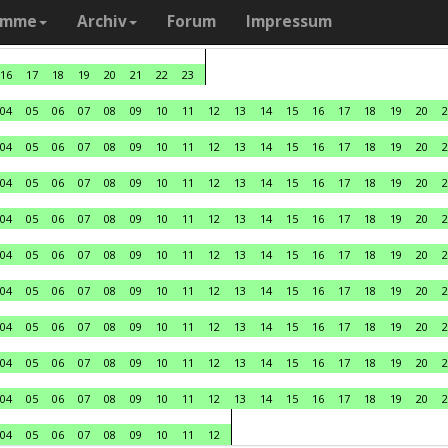
amme
Archiv
Forum
Impressum
16
17
18
19
20
21
22
23
04
05
06
07
08
09
10
11
12
13
14
15
16
17
18
19
20
2
04
05
06
07
08
09
10
11
12
13
14
15
16
17
18
19
20
2
04
05
06
07
08
09
10
11
12
13
14
15
16
17
18
19
20
2
04
05
06
07
08
09
10
11
12
13
14
15
16
17
18
19
20
2
04
05
06
07
08
09
10
11
12
13
14
15
16
17
18
19
20
2
04
05
06
07
08
09
10
11
12
13
14
15
16
17
18
19
20
2
04
05
06
07
08
09
10
11
12
13
14
15
16
17
18
19
20
2
04
05
06
07
08
09
10
11
12
13
14
15
16
17
18
19
20
2
04
05
06
07
08
09
10
11
12
13
14
15
16
17
18
19
20
2
04
05
06
07
08
09
10
11
12