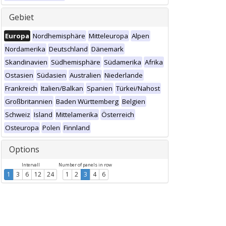
Gebiet
Europa
Nordhemisphäre
Mitteleuropa
Alpen
Nordamerika
Deutschland
Dänemark
Skandinavien
Südhemisphäre
Südamerika
Afrika
Ostasien
Südasien
Australien
Niederlande
Frankreich
Italien/Balkan
Spanien
Türkei/Nahost
Großbritannien
Baden Württemberg
Belgien
Schweiz
Island
Mittelamerika
Österreich
Osteuropa
Polen
Finnland
Options
Intervall
Number of panels in row
1
3
6
12
24
1
2
3
4
6