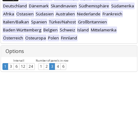
Deutschland
Dänemark
Skandinavien
Südhemisphäre
Südamerika
Afrika
Ostasien
Südasien
Australien
Niederlande
Frankreich
Italien/Balkan
Spanien
Türkei/Nahost
Großbritannien
Baden Württemberg
Belgien
Schweiz
Island
Mittelamerika
Österreich
Osteuropa
Polen
Finnland
Options
Intervall
Number of panels in row
1
3
6
12
24
1
2
3
4
6