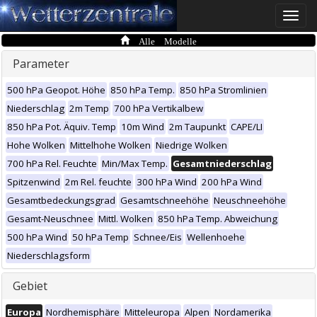
Toggle
naviga
Alle Modelle
Parameter
500 hPa Geopot. Höhe
850 hPa Temp.
850 hPa Stromlinien
Niederschlag
2m Temp
700 hPa Vertikalbew
850 hPa Pot. Äquiv. Temp
10m Wind
2m Taupunkt
CAPE/LI
Hohe Wolken
Mittelhohe Wolken
Niedrige Wolken
700 hPa Rel. Feuchte
Min/Max Temp.
Gesamtniederschlag
Spitzenwind
2m Rel. feuchte
300 hPa Wind
200 hPa Wind
Gesamtbedeckungsgrad
Gesamtschneehöhe
Neuschneehöhe
Gesamt-Neuschnee
Mittl. Wolken
850 hPa Temp. Abweichung
500 hPa Wind
50 hPa Temp
Schnee/Eis
Wellenhoehe
Niederschlagsform
Gebiet
Europa
Nordhemisphäre
Mitteleuropa
Alpen
Nordamerika