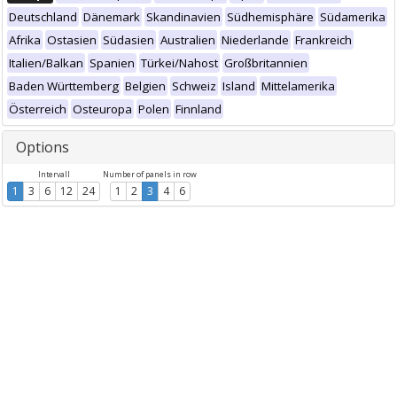
Deutschland
Dänemark
Skandinavien
Südhemisphäre
Südamerika
Afrika
Ostasien
Südasien
Australien
Niederlande
Frankreich
Italien/Balkan
Spanien
Türkei/Nahost
Großbritannien
Baden Württemberg
Belgien
Schweiz
Island
Mittelamerika
Österreich
Osteuropa
Polen
Finnland
Options
Intervall
Number of panels in row
1
3
6
12
24
1
2
3
4
6