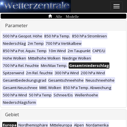
Toggle
naviga
Alle Modelle
Parameter
500 hPa Geopot. Höhe
850 hPa Temp.
850 hPa Stromlinien
Niederschlag
2m Temp
700 hPa Vertikalbew
850 hPa Pot. Äquiv. Temp
10m Wind
2m Taupunkt
CAPE/LI
Hohe Wolken
Mittelhohe Wolken
Niedrige Wolken
700 hPa Rel. Feuchte
Min/Max Temp.
Gesamtniederschlag
Spitzenwind
2m Rel. feuchte
300 hPa Wind
200 hPa Wind
Gesamtbedeckungsgrad
Gesamtschneehöhe
Neuschneehöhe
Gesamt-Neuschnee
Mittl. Wolken
850 hPa Temp. Abweichung
500 hPa Wind
50 hPa Temp
Schnee/Eis
Wellenhoehe
Niederschlagsform
Gebiet
Europa
Nordhemisphäre
Mitteleuropa
Alpen
Nordamerika