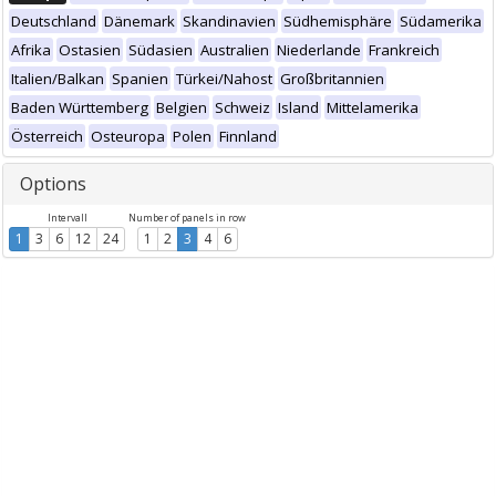
Deutschland
Dänemark
Skandinavien
Südhemisphäre
Südamerika
Afrika
Ostasien
Südasien
Australien
Niederlande
Frankreich
Italien/Balkan
Spanien
Türkei/Nahost
Großbritannien
Baden Württemberg
Belgien
Schweiz
Island
Mittelamerika
Österreich
Osteuropa
Polen
Finnland
Options
Intervall
Number of panels in row
1
3
6
12
24
1
2
3
4
6