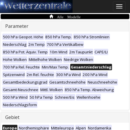
Toggle
naviga
Alle Modelle
Parameter
500 hPa Geopot. Höhe
850 hPa Temp.
850 hPa Stromlinien
Niederschlag
2m Temp
700 hPa Vertikalbew
850 hPa Pot. Äquiv. Temp
10m Wind
2m Taupunkt
CAPE/LI
Hohe Wolken
Mittelhohe Wolken
Niedrige Wolken
700 hPa Rel. Feuchte
Min/Max Temp.
Gesamtniederschlag
Spitzenwind
2m Rel. feuchte
300 hPa Wind
200 hPa Wind
Gesamtbedeckungsgrad
Gesamtschneehöhe
Neuschneehöhe
Gesamt-Neuschnee
Mittl. Wolken
850 hPa Temp. Abweichung
500 hPa Wind
50 hPa Temp
Schnee/Eis
Wellenhoehe
Niederschlagsform
Gebiet
Europa
Nordhemisphäre
Mitteleuropa
Alpen
Nordamerika