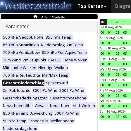
Top Karten
Diagr
Alle Modelle
18
19
20
21
Parameter
Sat 8 Aug 2026
00
01
02
03
500 hPa Geopot. Höhe
850 hPa Temp.
Sun 9 Aug 2026
00
01
02
03
850 hPa Stromlinien
Niederschlag
2m Temp
Mon 10 Aug 2026
700 hPa Vertikalbew
850 hPa Pot. Äquiv. Temp
00
01
02
03
Tue 11 Aug 2026
10m Wind
2m Taupunkt
CAPE/LI
Hohe Wolken
00
01
02
03
Mittelhohe Wolken
Niedrige Wolken
Wed 12 Aug 2026
00
01
02
03
700 hPa Rel. Feuchte
Min/Max Temp.
Thu 13 Aug 2026
Gesamtniederschlag
Spitzenwind
00
01
02
03
2m Rel. feuchte
300 hPa Wind
200 hPa Wind
Fri 14 Aug 2026
00
01
02
03
Gesamtbedeckungsgrad
Gesamtschneehöhe
Sat 15 Aug 2026
Neuschneehöhe
Gesamt-Neuschnee
Mittl. Wolken
00
01
02
03
Sun 16 Aug 2026
850 hPa Temp. Abweichung
500 hPa Wind
00
01
02
03
50 hPa Temp
Schnee/Eis
Wellenhoehe
Niederschlagsform