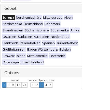
Gebiet
Europa
Nordhemisphäre
Mitteleuropa
Alpen
Nordamerika
Deutschland
Dänemark
Skandinavien
Südhemisphäre
Südamerika
Afrika
Ostasien
Südasien
Australien
Niederlande
Frankreich
Italien/Balkan
Spanien
Türkei/Nahost
Großbritannien
Baden Württemberg
Belgien
Schweiz
Island
Mittelamerika
Österreich
Osteuropa
Polen
Finnland
Options
Intervall
Number of panels in row
1
3
6
12
24
1
2
3
4
6