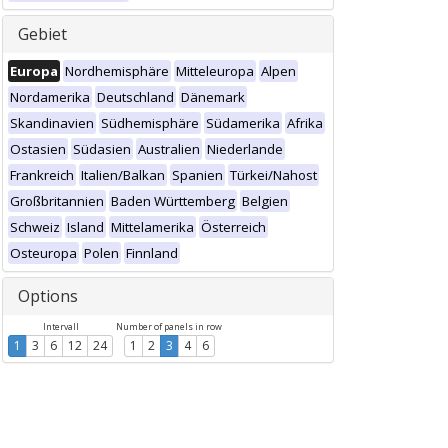
Gebiet
Europa
Nordhemisphäre
Mitteleuropa
Alpen
Nordamerika
Deutschland
Dänemark
Skandinavien
Südhemisphäre
Südamerika
Afrika
Ostasien
Südasien
Australien
Niederlande
Frankreich
Italien/Balkan
Spanien
Türkei/Nahost
Großbritannien
Baden Württemberg
Belgien
Schweiz
Island
Mittelamerika
Österreich
Osteuropa
Polen
Finnland
Options
Intervall
Number of panels in row
1
3
6
12
24
1
2
3
4
6