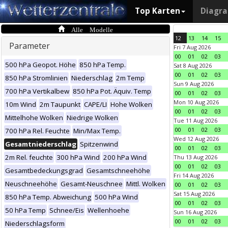
Top Karten
Diagr
Alle Modelle
12
13
14
15
Parameter
Fri 7 Aug 2026
00
01
02
03
500 hPa Geopot. Höhe
850 hPa Temp.
Sat 8 Aug 2026
00
01
02
03
850 hPa Stromlinien
Niederschlag
2m Temp
Sun 9 Aug 2026
700 hPa Vertikalbew
850 hPa Pot. Äquiv. Temp
00
01
02
03
Mon 10 Aug 2026
10m Wind
2m Taupunkt
CAPE/LI
Hohe Wolken
00
01
02
03
Mittelhohe Wolken
Niedrige Wolken
Tue 11 Aug 2026
00
01
02
03
700 hPa Rel. Feuchte
Min/Max Temp.
Wed 12 Aug 2026
Gesamtniederschlag
Spitzenwind
00
01
02
03
2m Rel. feuchte
300 hPa Wind
200 hPa Wind
Thu 13 Aug 2026
00
01
02
03
Gesamtbedeckungsgrad
Gesamtschneehöhe
Fri 14 Aug 2026
Neuschneehöhe
Gesamt-Neuschnee
Mittl. Wolken
00
01
02
03
Sat 15 Aug 2026
850 hPa Temp. Abweichung
500 hPa Wind
00
01
02
03
50 hPa Temp
Schnee/Eis
Wellenhoehe
Sun 16 Aug 2026
00
01
02
03
Niederschlagsform