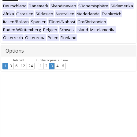
Deutschland
Dänemark
Skandinavien
Südhemisphäre
Südamerika
Afrika
Ostasien
Südasien
Australien
Niederlande
Frankreich
Italien/Balkan
Spanien
Türkei/Nahost
Großbritannien
Baden Württemberg
Belgien
Schweiz
Island
Mittelamerika
Österreich
Osteuropa
Polen
Finnland
Options
Intervall
Number of panels in row
1
3
6
12
24
1
2
3
4
6