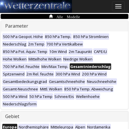
Toggle
naviga
Alle Modelle
Parameter
500 hPa Geopot. Höhe
850 hPa Temp.
850 hPa Stromlinien
Niederschlag
2m Temp
700 hPa Vertikalbew
850 hPa Pot. Äquiv. Temp
10m Wind
2m Taupunkt
CAPE/LI
Hohe Wolken
Mittelhohe Wolken
Niedrige Wolken
700 hPa Rel. Feuchte
Min/Max Temp.
Gesamtniederschlag
Spitzenwind
2m Rel. feuchte
300 hPa Wind
200 hPa Wind
Gesamtbedeckungsgrad
Gesamtschneehöhe
Neuschneehöhe
Gesamt-Neuschnee
Mittl. Wolken
850 hPa Temp. Abweichung
500 hPa Wind
50 hPa Temp
Schnee/Eis
Wellenhoehe
Niederschlagsform
Gebiet
Europa
Nordhemisphäre
Mitteleuropa
Alpen
Nordamerika