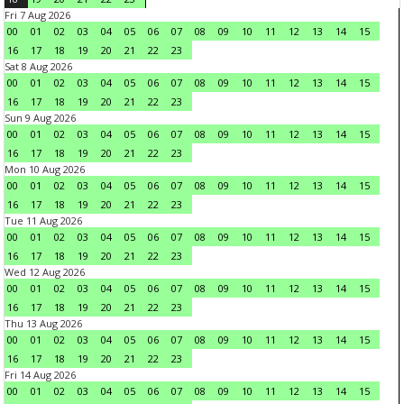
Fri 7 Aug 2026
00
01
02
03
04
05
06
07
08
09
10
11
12
13
14
15
16
17
18
19
20
21
22
23
Sat 8 Aug 2026
00
01
02
03
04
05
06
07
08
09
10
11
12
13
14
15
16
17
18
19
20
21
22
23
Sun 9 Aug 2026
00
01
02
03
04
05
06
07
08
09
10
11
12
13
14
15
16
17
18
19
20
21
22
23
Mon 10 Aug 2026
00
01
02
03
04
05
06
07
08
09
10
11
12
13
14
15
16
17
18
19
20
21
22
23
Tue 11 Aug 2026
00
01
02
03
04
05
06
07
08
09
10
11
12
13
14
15
16
17
18
19
20
21
22
23
Wed 12 Aug 2026
00
01
02
03
04
05
06
07
08
09
10
11
12
13
14
15
16
17
18
19
20
21
22
23
Thu 13 Aug 2026
00
01
02
03
04
05
06
07
08
09
10
11
12
13
14
15
16
17
18
19
20
21
22
23
Fri 14 Aug 2026
00
01
02
03
04
05
06
07
08
09
10
11
12
13
14
15