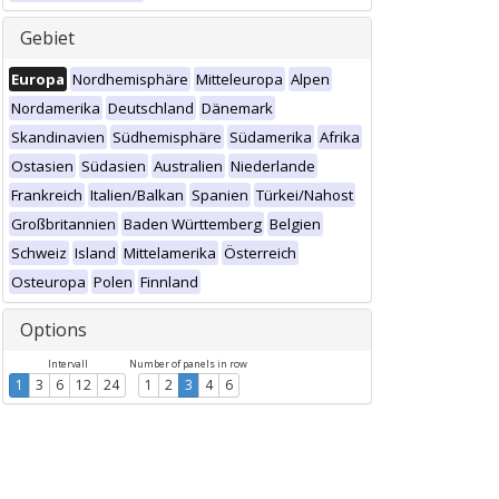
Gebiet
Europa
Nordhemisphäre
Mitteleuropa
Alpen
Nordamerika
Deutschland
Dänemark
Skandinavien
Südhemisphäre
Südamerika
Afrika
Ostasien
Südasien
Australien
Niederlande
Frankreich
Italien/Balkan
Spanien
Türkei/Nahost
Großbritannien
Baden Württemberg
Belgien
Schweiz
Island
Mittelamerika
Österreich
Osteuropa
Polen
Finnland
Options
Intervall
Number of panels in row
1
3
6
12
24
1
2
3
4
6