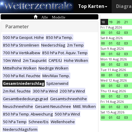
Top Karten
Diagr
Alle Modelle
18
19
20
21
Parameter
Fri 7 Aug 2026
00
01
02
03
500 hPa Geopot. Höhe
850 hPa Temp.
Sat 8 Aug 2026
00
01
02
03
850 hPa Stromlinien
Niederschlag
2m Temp
Sun 9 Aug 2026
700 hPa Vertikalbew
850 hPa Pot. Äquiv. Temp
00
01
02
03
Mon 10 Aug 2026
10m Wind
2m Taupunkt
CAPE/LI
Hohe Wolken
00
01
02
03
Mittelhohe Wolken
Niedrige Wolken
Tue 11 Aug 2026
00
01
02
03
700 hPa Rel. Feuchte
Min/Max Temp.
Wed 12 Aug 2026
Gesamtniederschlag
Spitzenwind
00
01
02
03
2m Rel. feuchte
300 hPa Wind
200 hPa Wind
Thu 13 Aug 2026
00
01
02
03
Gesamtbedeckungsgrad
Gesamtschneehöhe
Fri 14 Aug 2026
Neuschneehöhe
Gesamt-Neuschnee
Mittl. Wolken
00
01
02
03
Sat 15 Aug 2026
850 hPa Temp. Abweichung
500 hPa Wind
00
01
02
03
50 hPa Temp
Schnee/Eis
Wellenhoehe
Niederschlagsform