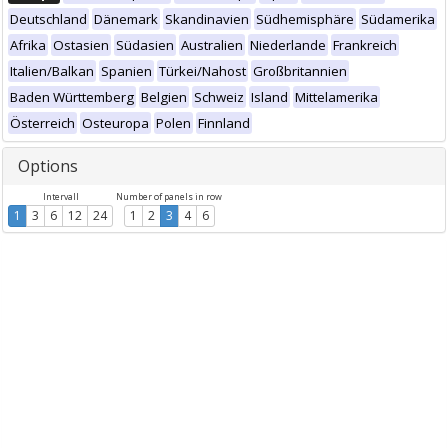
Deutschland
Dänemark
Skandinavien
Südhemisphäre
Südamerika
Afrika
Ostasien
Südasien
Australien
Niederlande
Frankreich
Italien/Balkan
Spanien
Türkei/Nahost
Großbritannien
Baden Württemberg
Belgien
Schweiz
Island
Mittelamerika
Österreich
Osteuropa
Polen
Finnland
Options
Intervall
Number of panels in row
1
3
6
12
24
1
2
3
4
6