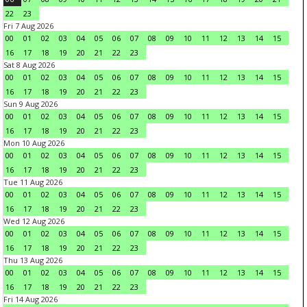
22
23
Fri 7 Aug 2026
00
01
02
03
04
05
06
07
08
09
10
11
12
13
14
15
16
17
18
19
20
21
22
23
Sat 8 Aug 2026
00
01
02
03
04
05
06
07
08
09
10
11
12
13
14
15
16
17
18
19
20
21
22
23
Sun 9 Aug 2026
00
01
02
03
04
05
06
07
08
09
10
11
12
13
14
15
16
17
18
19
20
21
22
23
Mon 10 Aug 2026
00
01
02
03
04
05
06
07
08
09
10
11
12
13
14
15
16
17
18
19
20
21
22
23
Tue 11 Aug 2026
00
01
02
03
04
05
06
07
08
09
10
11
12
13
14
15
16
17
18
19
20
21
22
23
Wed 12 Aug 2026
00
01
02
03
04
05
06
07
08
09
10
11
12
13
14
15
16
17
18
19
20
21
22
23
Thu 13 Aug 2026
00
01
02
03
04
05
06
07
08
09
10
11
12
13
14
15
16
17
18
19
20
21
22
23
Fri 14 Aug 2026