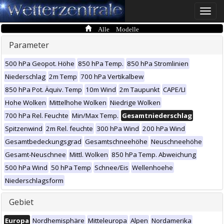
Toggle
naviga
Alle Modelle
Parameter
500 hPa Geopot. Höhe
850 hPa Temp.
850 hPa Stromlinien
Niederschlag
2m Temp
700 hPa Vertikalbew
850 hPa Pot. Äquiv. Temp
10m Wind
2m Taupunkt
CAPE/LI
Hohe Wolken
Mittelhohe Wolken
Niedrige Wolken
700 hPa Rel. Feuchte
Min/Max Temp.
Gesamtniederschlag
Spitzenwind
2m Rel. feuchte
300 hPa Wind
200 hPa Wind
Gesamtbedeckungsgrad
Gesamtschneehöhe
Neuschneehöhe
Gesamt-Neuschnee
Mittl. Wolken
850 hPa Temp. Abweichung
500 hPa Wind
50 hPa Temp
Schnee/Eis
Wellenhoehe
Niederschlagsform
Gebiet
Europa
Nordhemisphäre
Mitteleuropa
Alpen
Nordamerika