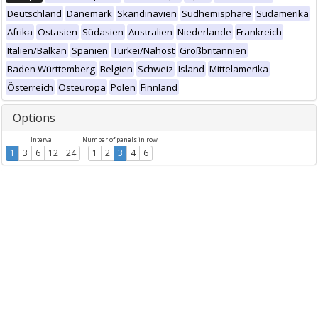
Deutschland
Dänemark
Skandinavien
Südhemisphäre
Südamerika
Afrika
Ostasien
Südasien
Australien
Niederlande
Frankreich
Italien/Balkan
Spanien
Türkei/Nahost
Großbritannien
Baden Württemberg
Belgien
Schweiz
Island
Mittelamerika
Österreich
Osteuropa
Polen
Finnland
Options
Intervall
Number of panels in row
1
3
6
12
24
1
2
3
4
6