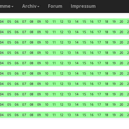
amme
Archiv
Forum
Impressum
04
05
06
07
08
09
10
11
12
13
14
15
16
17
18
19
20
2
04
05
06
07
08
09
10
11
12
13
14
15
16
17
18
19
20
2
04
05
06
07
08
09
10
11
12
13
14
15
16
17
18
19
20
2
04
05
06
07
08
09
10
11
12
13
14
15
16
17
18
19
20
2
04
05
06
07
08
09
10
11
12
13
14
15
16
17
18
19
20
2
04
05
06
07
08
09
10
11
12
13
14
15
16
17
18
19
20
2
04
05
06
07
08
09
10
11
12
13
14
15
16
17
18
19
20
2
04
05
06
07
08
09
10
11
12
13
14
15
16
17
18
19
20
2
04
05
06
07
08
09
10
11
12
13
14
15
16
17
18
19
20
2
04
05
06
07
08
09
10
11
12
13
14
15
16
17
18
19
20
2