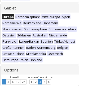
Gebiet
Europa
Nordhemisphäre
Mitteleuropa
Alpen
Nordamerika
Deutschland
Dänemark
Skandinavien
Südhemisphäre
Südamerika
Afrika
Ostasien
Südasien
Australien
Niederlande
Frankreich
Italien/Balkan
Spanien
Türkei/Nahost
Großbritannien
Baden Württemberg
Belgien
Schweiz
Island
Mittelamerika
Österreich
Osteuropa
Polen
Finnland
Options
Intervall
Number of panels in row
1
3
6
12
24
1
2
3
4
6