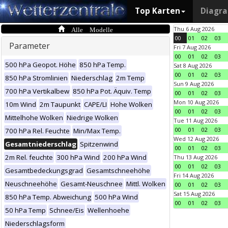
Top Karten
Diagr
Alle Modelle
Thu 6 Aug 2026
00
01
02
03
Parameter
Fri 7 Aug 2026
00
01
02
03
500 hPa Geopot. Höhe
850 hPa Temp.
Sat 8 Aug 2026
00
01
02
03
850 hPa Stromlinien
Niederschlag
2m Temp
Sun 9 Aug 2026
700 hPa Vertikalbew
850 hPa Pot. Äquiv. Temp
00
01
02
03
Mon 10 Aug 2026
10m Wind
2m Taupunkt
CAPE/LI
Hohe Wolken
00
01
02
03
Mittelhohe Wolken
Niedrige Wolken
Tue 11 Aug 2026
00
01
02
03
700 hPa Rel. Feuchte
Min/Max Temp.
Wed 12 Aug 2026
Gesamtniederschlag
Spitzenwind
00
01
02
03
2m Rel. feuchte
300 hPa Wind
200 hPa Wind
Thu 13 Aug 2026
00
01
02
03
Gesamtbedeckungsgrad
Gesamtschneehöhe
Fri 14 Aug 2026
Neuschneehöhe
Gesamt-Neuschnee
Mittl. Wolken
00
01
02
03
Sat 15 Aug 2026
850 hPa Temp. Abweichung
500 hPa Wind
00
01
02
03
50 hPa Temp
Schnee/Eis
Wellenhoehe
Niederschlagsform