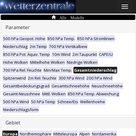
Toggle
naviga
Alle Modelle
Parameter
500 hPa Geopot. Höhe
850 hPa Temp.
850 hPa Stromlinien
Niederschlag
2m Temp
700 hPa Vertikalbew
850 hPa Pot. Äquiv. Temp
10m Wind
2m Taupunkt
CAPE/LI
Hohe Wolken
Mittelhohe Wolken
Niedrige Wolken
700 hPa Rel. Feuchte
Min/Max Temp.
Gesamtniederschlag
Spitzenwind
2m Rel. feuchte
300 hPa Wind
200 hPa Wind
Gesamtbedeckungsgrad
Gesamtschneehöhe
Neuschneehöhe
Gesamt-Neuschnee
Mittl. Wolken
850 hPa Temp. Abweichung
500 hPa Wind
50 hPa Temp
Schnee/Eis
Wellenhoehe
Niederschlagsform
Gebiet
Europa
Nordhemisphäre
Mitteleuropa
Alpen
Nordamerika