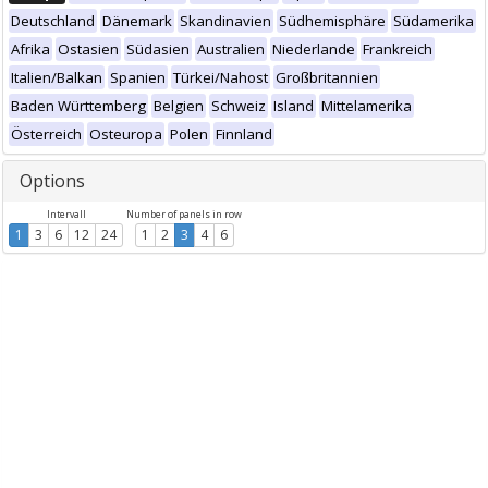
Deutschland
Dänemark
Skandinavien
Südhemisphäre
Südamerika
Afrika
Ostasien
Südasien
Australien
Niederlande
Frankreich
Italien/Balkan
Spanien
Türkei/Nahost
Großbritannien
Baden Württemberg
Belgien
Schweiz
Island
Mittelamerika
Österreich
Osteuropa
Polen
Finnland
Options
Intervall
Number of panels in row
1
3
6
12
24
1
2
3
4
6