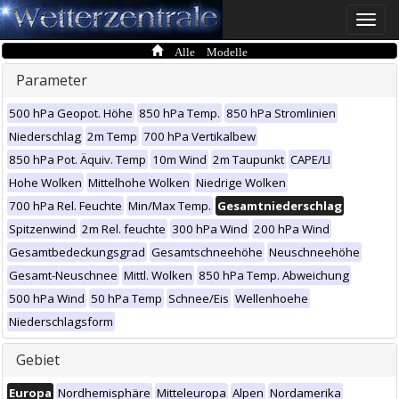
Toggle
naviga
Alle Modelle
Parameter
500 hPa Geopot. Höhe
850 hPa Temp.
850 hPa Stromlinien
Niederschlag
2m Temp
700 hPa Vertikalbew
850 hPa Pot. Äquiv. Temp
10m Wind
2m Taupunkt
CAPE/LI
Hohe Wolken
Mittelhohe Wolken
Niedrige Wolken
700 hPa Rel. Feuchte
Min/Max Temp.
Gesamtniederschlag
Spitzenwind
2m Rel. feuchte
300 hPa Wind
200 hPa Wind
Gesamtbedeckungsgrad
Gesamtschneehöhe
Neuschneehöhe
Gesamt-Neuschnee
Mittl. Wolken
850 hPa Temp. Abweichung
500 hPa Wind
50 hPa Temp
Schnee/Eis
Wellenhoehe
Niederschlagsform
Gebiet
Europa
Nordhemisphäre
Mitteleuropa
Alpen
Nordamerika