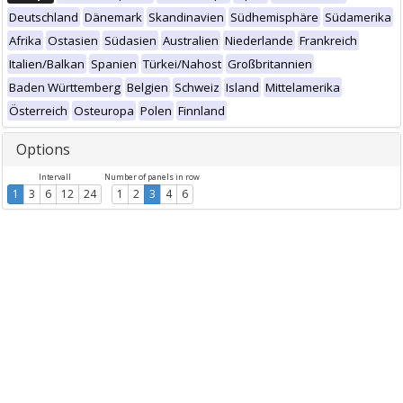
Deutschland
Dänemark
Skandinavien
Südhemisphäre
Südamerika
Afrika
Ostasien
Südasien
Australien
Niederlande
Frankreich
Italien/Balkan
Spanien
Türkei/Nahost
Großbritannien
Baden Württemberg
Belgien
Schweiz
Island
Mittelamerika
Österreich
Osteuropa
Polen
Finnland
Options
Intervall
Number of panels in row
1
3
6
12
24
1
2
3
4
6