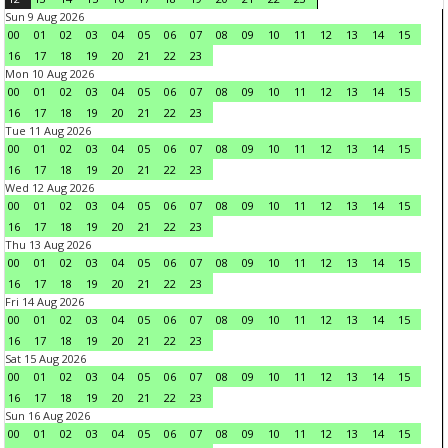
Sun 9 Aug 2026
00
01
02
03
04
05
06
07
08
09
10
11
12
13
14
15
16
17
18
19
20
21
22
23
Mon 10 Aug 2026
00
01
02
03
04
05
06
07
08
09
10
11
12
13
14
15
16
17
18
19
20
21
22
23
Tue 11 Aug 2026
00
01
02
03
04
05
06
07
08
09
10
11
12
13
14
15
16
17
18
19
20
21
22
23
Wed 12 Aug 2026
00
01
02
03
04
05
06
07
08
09
10
11
12
13
14
15
16
17
18
19
20
21
22
23
Thu 13 Aug 2026
00
01
02
03
04
05
06
07
08
09
10
11
12
13
14
15
16
17
18
19
20
21
22
23
Fri 14 Aug 2026
00
01
02
03
04
05
06
07
08
09
10
11
12
13
14
15
16
17
18
19
20
21
22
23
Sat 15 Aug 2026
00
01
02
03
04
05
06
07
08
09
10
11
12
13
14
15
16
17
18
19
20
21
22
23
Sun 16 Aug 2026
00
01
02
03
04
05
06
07
08
09
10
11
12
13
14
15