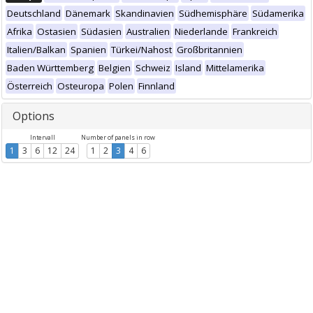
Deutschland
Dänemark
Skandinavien
Südhemisphäre
Südamerika
Afrika
Ostasien
Südasien
Australien
Niederlande
Frankreich
Italien/Balkan
Spanien
Türkei/Nahost
Großbritannien
Baden Württemberg
Belgien
Schweiz
Island
Mittelamerika
Österreich
Osteuropa
Polen
Finnland
Options
Intervall
Number of panels in row
1
3
6
12
24
1
2
3
4
6