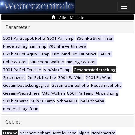
Toggle
naviga
Alle Modelle
Parameter
500 hPa Geopot. Höhe
850 hPa Temp.
850 hPa Stromlinien
Niederschlag
2m Temp
700 hPa Vertikalbew
850 hPa Pot. Äquiv. Temp
10m Wind
2m Taupunkt
CAPE/LI
Hohe Wolken
Mittelhohe Wolken
Niedrige Wolken
700 hPa Rel. Feuchte
Min/Max Temp.
Gesamtniederschlag
Spitzenwind
2m Rel. feuchte
300 hPa Wind
200 hPa Wind
Gesamtbedeckungsgrad
Gesamtschneehöhe
Neuschneehöhe
Gesamt-Neuschnee
Mittl. Wolken
850 hPa Temp. Abweichung
500 hPa Wind
50 hPa Temp
Schnee/Eis
Wellenhoehe
Niederschlagsform
Gebiet
Europa
Nordhemisphäre
Mitteleuropa
Alpen
Nordamerika