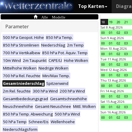
Top Karten
Diagr
Alle Modelle
18
19
20
21
Parameter
Sat 8 Aug 2026
00
01
02
03
500 hPa Geopot. Höhe
850 hPa Temp.
Sun 9 Aug 2026
00
01
02
03
850 hPa Stromlinien
Niederschlag
2m Temp
Mon 10 Aug 2026
700 hPa Vertikalbew
850 hPa Pot. Äquiv. Temp
00
01
02
03
Tue 11 Aug 2026
10m Wind
2m Taupunkt
CAPE/LI
Hohe Wolken
00
01
02
03
Mittelhohe Wolken
Niedrige Wolken
Wed 12 Aug 2026
00
01
02
03
700 hPa Rel. Feuchte
Min/Max Temp.
Thu 13 Aug 2026
Gesamtniederschlag
Spitzenwind
00
01
02
03
2m Rel. feuchte
300 hPa Wind
200 hPa Wind
Fri 14 Aug 2026
00
01
02
03
Gesamtbedeckungsgrad
Gesamtschneehöhe
Sat 15 Aug 2026
Neuschneehöhe
Gesamt-Neuschnee
Mittl. Wolken
00
01
02
03
Sun 16 Aug 2026
850 hPa Temp. Abweichung
500 hPa Wind
00
01
02
03
50 hPa Temp
Schnee/Eis
Wellenhoehe
Niederschlagsform