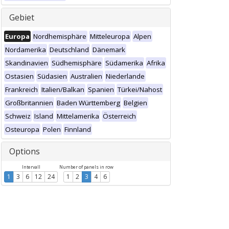
Gebiet
Europa
Nordhemisphäre
Mitteleuropa
Alpen
Nordamerika
Deutschland
Dänemark
Skandinavien
Südhemisphäre
Südamerika
Afrika
Ostasien
Südasien
Australien
Niederlande
Frankreich
Italien/Balkan
Spanien
Türkei/Nahost
Großbritannien
Baden Württemberg
Belgien
Schweiz
Island
Mittelamerika
Österreich
Osteuropa
Polen
Finnland
Options
Intervall
Number of panels in row
1
3
6
12
24
1
2
3
4
6