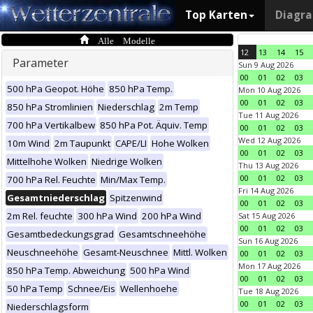
Top Karten
Diagr
Alle Modelle
12
13
14
15
Parameter
Sun 9 Aug 2026
00
01
02
03
500 hPa Geopot. Höhe
850 hPa Temp.
Mon 10 Aug 2026
00
01
02
03
850 hPa Stromlinien
Niederschlag
2m Temp
Tue 11 Aug 2026
700 hPa Vertikalbew
850 hPa Pot. Äquiv. Temp
00
01
02
03
Wed 12 Aug 2026
10m Wind
2m Taupunkt
CAPE/LI
Hohe Wolken
00
01
02
03
Mittelhohe Wolken
Niedrige Wolken
Thu 13 Aug 2026
00
01
02
03
700 hPa Rel. Feuchte
Min/Max Temp.
Fri 14 Aug 2026
Gesamtniederschlag
Spitzenwind
00
01
02
03
2m Rel. feuchte
300 hPa Wind
200 hPa Wind
Sat 15 Aug 2026
00
01
02
03
Gesamtbedeckungsgrad
Gesamtschneehöhe
Sun 16 Aug 2026
Neuschneehöhe
Gesamt-Neuschnee
Mittl. Wolken
00
01
02
03
Mon 17 Aug 2026
850 hPa Temp. Abweichung
500 hPa Wind
00
01
02
03
50 hPa Temp
Schnee/Eis
Wellenhoehe
Tue 18 Aug 2026
00
01
02
03
Niederschlagsform