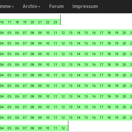
amme
Archiv
Forum
Impressum
16
17
18
19
20
21
22
23
04
05
06
07
08
09
10
11
12
13
14
15
16
17
18
19
20
2
04
05
06
07
08
09
10
11
12
13
14
15
16
17
18
19
20
2
04
05
06
07
08
09
10
11
12
13
14
15
16
17
18
19
20
2
04
05
06
07
08
09
10
11
12
13
14
15
16
17
18
19
20
2
04
05
06
07
08
09
10
11
12
13
14
15
16
17
18
19
20
2
04
05
06
07
08
09
10
11
12
13
14
15
16
17
18
19
20
2
04
05
06
07
08
09
10
11
12
13
14
15
16
17
18
19
20
2
04
05
06
07
08
09
10
11
12
13
14
15
16
17
18
19
20
2
04
05
06
07
08
09
10
11
12
13
14
15
16
17
18
19
20
2
04
05
06
07
08
09
10
11
12