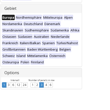
Gebiet
Europa
Nordhemisphäre
Mitteleuropa
Alpen
Nordamerika
Deutschland
Dänemark
Skandinavien
Südhemisphäre
Südamerika
Afrika
Ostasien
Südasien
Australien
Niederlande
Frankreich
Italien/Balkan
Spanien
Türkei/Nahost
Großbritannien
Baden Württemberg
Belgien
Schweiz
Island
Mittelamerika
Österreich
Osteuropa
Polen
Finnland
Options
Intervall
Number of panels in row
1
3
6
12
24
1
2
3
4
6