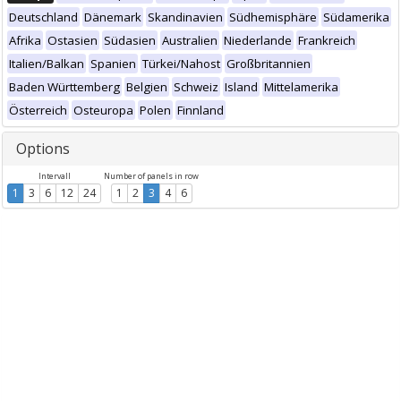
Deutschland
Dänemark
Skandinavien
Südhemisphäre
Südamerika
Afrika
Ostasien
Südasien
Australien
Niederlande
Frankreich
Italien/Balkan
Spanien
Türkei/Nahost
Großbritannien
Baden Württemberg
Belgien
Schweiz
Island
Mittelamerika
Österreich
Osteuropa
Polen
Finnland
Options
Intervall
Number of panels in row
1
3
6
12
24
1
2
3
4
6