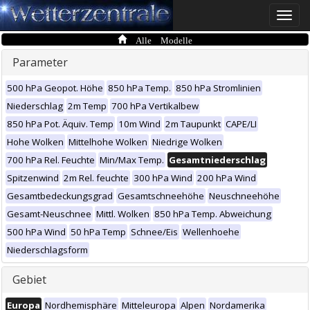
Toggle
naviga
Alle Modelle
Parameter
500 hPa Geopot. Höhe
850 hPa Temp.
850 hPa Stromlinien
Niederschlag
2m Temp
700 hPa Vertikalbew
850 hPa Pot. Äquiv. Temp
10m Wind
2m Taupunkt
CAPE/LI
Hohe Wolken
Mittelhohe Wolken
Niedrige Wolken
700 hPa Rel. Feuchte
Min/Max Temp.
Gesamtniederschlag
Spitzenwind
2m Rel. feuchte
300 hPa Wind
200 hPa Wind
Gesamtbedeckungsgrad
Gesamtschneehöhe
Neuschneehöhe
Gesamt-Neuschnee
Mittl. Wolken
850 hPa Temp. Abweichung
500 hPa Wind
50 hPa Temp
Schnee/Eis
Wellenhoehe
Niederschlagsform
Gebiet
Europa
Nordhemisphäre
Mitteleuropa
Alpen
Nordamerika