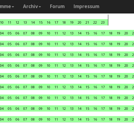
amme
Archiv
Forum
Impressum
10
11
12
13
14
15
16
17
18
19
20
21
22
23
04
05
06
07
08
09
10
11
12
13
14
15
16
17
18
19
20
2
04
05
06
07
08
09
10
11
12
13
14
15
16
17
18
19
20
2
04
05
06
07
08
09
10
11
12
13
14
15
16
17
18
19
20
2
04
05
06
07
08
09
10
11
12
13
14
15
16
17
18
19
20
2
04
05
06
07
08
09
10
11
12
13
14
15
16
17
18
19
20
2
04
05
06
07
08
09
10
11
12
13
14
15
16
17
18
19
20
2
04
05
06
07
08
09
10
11
12
13
14
15
16
17
18
19
20
2
04
05
06
07
08
09
10
11
12
13
14
15
16
17
18
19
20
2
04
05
06
07
08
09
10
11
12
13
14
15
16
17
18
19
20
2