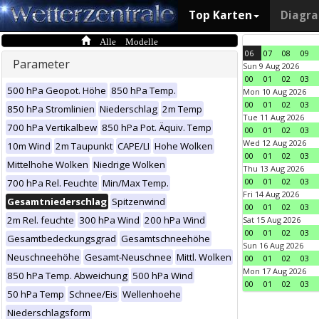
Top Karten
Diagr
Alle Modelle
06
07
08
09
Parameter
Sun 9 Aug 2026
00
01
02
03
500 hPa Geopot. Höhe
850 hPa Temp.
Mon 10 Aug 2026
00
01
02
03
850 hPa Stromlinien
Niederschlag
2m Temp
Tue 11 Aug 2026
700 hPa Vertikalbew
850 hPa Pot. Äquiv. Temp
00
01
02
03
Wed 12 Aug 2026
10m Wind
2m Taupunkt
CAPE/LI
Hohe Wolken
00
01
02
03
Mittelhohe Wolken
Niedrige Wolken
Thu 13 Aug 2026
00
01
02
03
700 hPa Rel. Feuchte
Min/Max Temp.
Fri 14 Aug 2026
Gesamtniederschlag
Spitzenwind
00
01
02
03
2m Rel. feuchte
300 hPa Wind
200 hPa Wind
Sat 15 Aug 2026
00
01
02
03
Gesamtbedeckungsgrad
Gesamtschneehöhe
Sun 16 Aug 2026
Neuschneehöhe
Gesamt-Neuschnee
Mittl. Wolken
00
01
02
03
Mon 17 Aug 2026
850 hPa Temp. Abweichung
500 hPa Wind
00
01
02
03
50 hPa Temp
Schnee/Eis
Wellenhoehe
Niederschlagsform