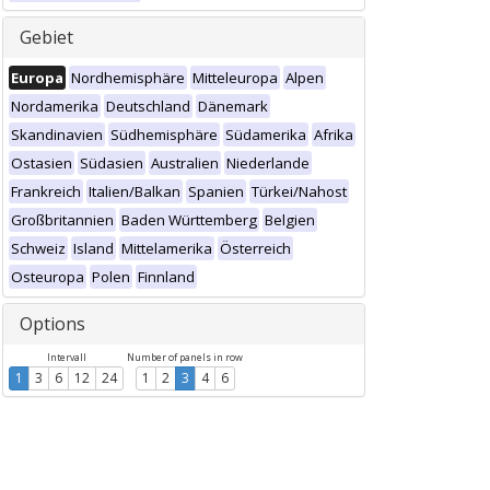
Gebiet
Europa
Nordhemisphäre
Mitteleuropa
Alpen
Nordamerika
Deutschland
Dänemark
Skandinavien
Südhemisphäre
Südamerika
Afrika
Ostasien
Südasien
Australien
Niederlande
Frankreich
Italien/Balkan
Spanien
Türkei/Nahost
Großbritannien
Baden Württemberg
Belgien
Schweiz
Island
Mittelamerika
Österreich
Osteuropa
Polen
Finnland
Options
Intervall
Number of panels in row
1
3
6
12
24
1
2
3
4
6