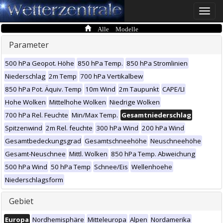
Toggle
naviga
Alle Modelle
Parameter
500 hPa Geopot. Höhe
850 hPa Temp.
850 hPa Stromlinien
Niederschlag
2m Temp
700 hPa Vertikalbew
850 hPa Pot. Äquiv. Temp
10m Wind
2m Taupunkt
CAPE/LI
Hohe Wolken
Mittelhohe Wolken
Niedrige Wolken
700 hPa Rel. Feuchte
Min/Max Temp.
Gesamtniederschlag
Spitzenwind
2m Rel. feuchte
300 hPa Wind
200 hPa Wind
Gesamtbedeckungsgrad
Gesamtschneehöhe
Neuschneehöhe
Gesamt-Neuschnee
Mittl. Wolken
850 hPa Temp. Abweichung
500 hPa Wind
50 hPa Temp
Schnee/Eis
Wellenhoehe
Niederschlagsform
Gebiet
Europa
Nordhemisphäre
Mitteleuropa
Alpen
Nordamerika