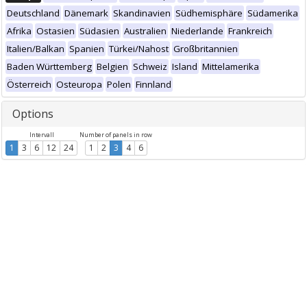
Deutschland
Dänemark
Skandinavien
Südhemisphäre
Südamerika
Afrika
Ostasien
Südasien
Australien
Niederlande
Frankreich
Italien/Balkan
Spanien
Türkei/Nahost
Großbritannien
Baden Württemberg
Belgien
Schweiz
Island
Mittelamerika
Österreich
Osteuropa
Polen
Finnland
Options
Intervall
Number of panels in row
1
3
6
12
24
1
2
3
4
6