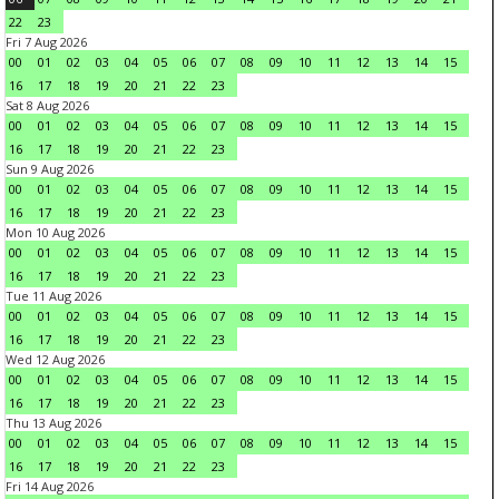
22
23
Fri 7 Aug 2026
00
01
02
03
04
05
06
07
08
09
10
11
12
13
14
15
16
17
18
19
20
21
22
23
Sat 8 Aug 2026
00
01
02
03
04
05
06
07
08
09
10
11
12
13
14
15
16
17
18
19
20
21
22
23
Sun 9 Aug 2026
00
01
02
03
04
05
06
07
08
09
10
11
12
13
14
15
16
17
18
19
20
21
22
23
Mon 10 Aug 2026
00
01
02
03
04
05
06
07
08
09
10
11
12
13
14
15
16
17
18
19
20
21
22
23
Tue 11 Aug 2026
00
01
02
03
04
05
06
07
08
09
10
11
12
13
14
15
16
17
18
19
20
21
22
23
Wed 12 Aug 2026
00
01
02
03
04
05
06
07
08
09
10
11
12
13
14
15
16
17
18
19
20
21
22
23
Thu 13 Aug 2026
00
01
02
03
04
05
06
07
08
09
10
11
12
13
14
15
16
17
18
19
20
21
22
23
Fri 14 Aug 2026