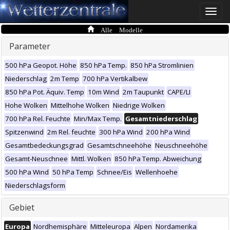
Toggle
naviga
Alle Modelle
Parameter
500 hPa Geopot. Höhe
850 hPa Temp.
850 hPa Stromlinien
Niederschlag
2m Temp
700 hPa Vertikalbew
850 hPa Pot. Äquiv. Temp
10m Wind
2m Taupunkt
CAPE/LI
Hohe Wolken
Mittelhohe Wolken
Niedrige Wolken
700 hPa Rel. Feuchte
Min/Max Temp.
Gesamtniederschlag
Spitzenwind
2m Rel. feuchte
300 hPa Wind
200 hPa Wind
Gesamtbedeckungsgrad
Gesamtschneehöhe
Neuschneehöhe
Gesamt-Neuschnee
Mittl. Wolken
850 hPa Temp. Abweichung
500 hPa Wind
50 hPa Temp
Schnee/Eis
Wellenhoehe
Niederschlagsform
Gebiet
Europa
Nordhemisphäre
Mitteleuropa
Alpen
Nordamerika