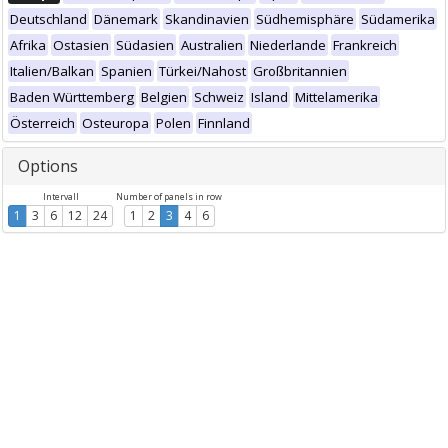
Deutschland
Dänemark
Skandinavien
Südhemisphäre
Südamerika
Afrika
Ostasien
Südasien
Australien
Niederlande
Frankreich
Italien/Balkan
Spanien
Türkei/Nahost
Großbritannien
Baden Württemberg
Belgien
Schweiz
Island
Mittelamerika
Österreich
Osteuropa
Polen
Finnland
Options
Intervall
Number of panels in row
1
3
6
12
24
1
2
3
4
6