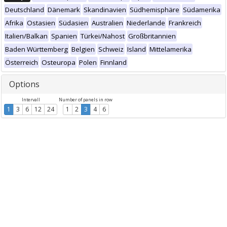
Deutschland
Dänemark
Skandinavien
Südhemisphäre
Südamerika
Afrika
Ostasien
Südasien
Australien
Niederlande
Frankreich
Italien/Balkan
Spanien
Türkei/Nahost
Großbritannien
Baden Württemberg
Belgien
Schweiz
Island
Mittelamerika
Österreich
Osteuropa
Polen
Finnland
Options
Intervall
Number of panels in row
1
3
6
12
24
1
2
3
4
6