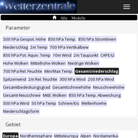
Toggle
naviga
Alle Modelle
Parameter
500 hPa Geopot. Höhe
850 hPa Temp.
850 hPa Stromlinien
Niederschlag
2m Temp
700 hPa Vertikalbew
850 hPa Pot. Äquiv. Temp
10m Wind
2m Taupunkt
CAPE/LI
Hohe Wolken
Mittelhohe Wolken
Niedrige Wolken
700 hPa Rel. Feuchte
Min/Max Temp.
Gesamtniederschlag
Spitzenwind
2m Rel. feuchte
300 hPa Wind
200 hPa Wind
Gesamtbedeckungsgrad
Gesamtschneehöhe
Neuschneehöhe
Gesamt-Neuschnee
Mittl. Wolken
850 hPa Temp. Abweichung
500 hPa Wind
50 hPa Temp
Schnee/Eis
Wellenhoehe
Niederschlagsform
Gebiet
Europa
Nordhemisphäre
Mitteleuropa
Alpen
Nordamerika