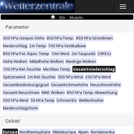
Toggle
naviga
Alle Modelle
Parameter
500 hPa Geopot. Höhe
850 hPa Temp.
850 hPa Stromlinien
Niederschlag
2m Temp
700 hPa Vertikalbew
850 hPa Pot. Äquiv. Temp
10m Wind
2m Taupunkt
CAPE/LI
Hohe Wolken
Mittelhohe Wolken
Niedrige Wolken
700 hPa Rel. Feuchte
Min/Max Temp.
Gesamtniederschlag
Spitzenwind
2m Rel. feuchte
300 hPa Wind
200 hPa Wind
Gesamtbedeckungsgrad
Gesamtschneehöhe
Neuschneehöhe
Gesamt-Neuschnee
Mittl. Wolken
850 hPa Temp. Abweichung
500 hPa Wind
50 hPa Temp
Schnee/Eis
Wellenhoehe
Niederschlagsform
Gebiet
Europa
Nordhemisphäre
Mitteleuropa
Alpen
Nordamerika