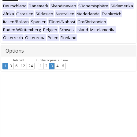
Deutschland
Dänemark
Skandinavien
Südhemisphäre
Südamerika
Afrika
Ostasien
Südasien
Australien
Niederlande
Frankreich
Italien/Balkan
Spanien
Türkei/Nahost
Großbritannien
Baden Württemberg
Belgien
Schweiz
Island
Mittelamerika
Österreich
Osteuropa
Polen
Finnland
Options
Intervall
Number of panels in row
1
3
6
12
24
1
2
3
4
6