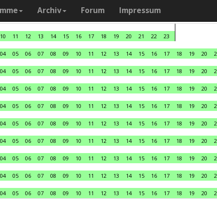
amme
Archiv
Forum
Impressum
10
11
12
13
14
15
16
17
18
19
20
21
22
23
04
05
06
07
08
09
10
11
12
13
14
15
16
17
18
19
20
2
04
05
06
07
08
09
10
11
12
13
14
15
16
17
18
19
20
2
04
05
06
07
08
09
10
11
12
13
14
15
16
17
18
19
20
2
04
05
06
07
08
09
10
11
12
13
14
15
16
17
18
19
20
2
04
05
06
07
08
09
10
11
12
13
14
15
16
17
18
19
20
2
04
05
06
07
08
09
10
11
12
13
14
15
16
17
18
19
20
2
04
05
06
07
08
09
10
11
12
13
14
15
16
17
18
19
20
2
04
05
06
07
08
09
10
11
12
13
14
15
16
17
18
19
20
2
04
05
06
07
08
09
10
11
12
13
14
15
16
17
18
19
20
2