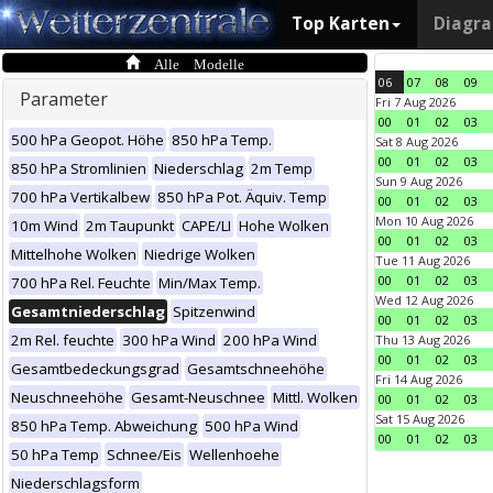
Top Karten
Diagr
Alle Modelle
06
07
08
09
Parameter
Fri 7 Aug 2026
00
01
02
03
500 hPa Geopot. Höhe
850 hPa Temp.
Sat 8 Aug 2026
00
01
02
03
850 hPa Stromlinien
Niederschlag
2m Temp
Sun 9 Aug 2026
700 hPa Vertikalbew
850 hPa Pot. Äquiv. Temp
00
01
02
03
Mon 10 Aug 2026
10m Wind
2m Taupunkt
CAPE/LI
Hohe Wolken
00
01
02
03
Mittelhohe Wolken
Niedrige Wolken
Tue 11 Aug 2026
00
01
02
03
700 hPa Rel. Feuchte
Min/Max Temp.
Wed 12 Aug 2026
Gesamtniederschlag
Spitzenwind
00
01
02
03
2m Rel. feuchte
300 hPa Wind
200 hPa Wind
Thu 13 Aug 2026
00
01
02
03
Gesamtbedeckungsgrad
Gesamtschneehöhe
Fri 14 Aug 2026
Neuschneehöhe
Gesamt-Neuschnee
Mittl. Wolken
00
01
02
03
Sat 15 Aug 2026
850 hPa Temp. Abweichung
500 hPa Wind
00
01
02
03
50 hPa Temp
Schnee/Eis
Wellenhoehe
Niederschlagsform