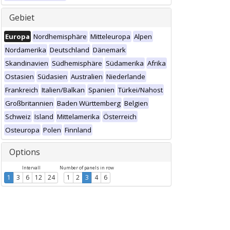
Gebiet
Europa
Nordhemisphäre
Mitteleuropa
Alpen
Nordamerika
Deutschland
Dänemark
Skandinavien
Südhemisphäre
Südamerika
Afrika
Ostasien
Südasien
Australien
Niederlande
Frankreich
Italien/Balkan
Spanien
Türkei/Nahost
Großbritannien
Baden Württemberg
Belgien
Schweiz
Island
Mittelamerika
Österreich
Osteuropa
Polen
Finnland
Options
Intervall
Number of panels in row
1
3
6
12
24
1
2
3
4
6