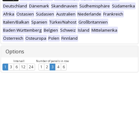
Deutschland
Dänemark
Skandinavien
Südhemisphäre
Südamerika
Afrika
Ostasien
Südasien
Australien
Niederlande
Frankreich
Italien/Balkan
Spanien
Türkei/Nahost
Großbritannien
Baden Württemberg
Belgien
Schweiz
Island
Mittelamerika
Österreich
Osteuropa
Polen
Finnland
Options
Intervall
Number of panels in row
1
3
6
12
24
1
2
3
4
6