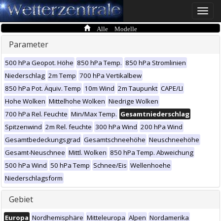
Toggle
naviga
Alle Modelle
Parameter
500 hPa Geopot. Höhe
850 hPa Temp.
850 hPa Stromlinien
Niederschlag
2m Temp
700 hPa Vertikalbew
850 hPa Pot. Äquiv. Temp
10m Wind
2m Taupunkt
CAPE/LI
Hohe Wolken
Mittelhohe Wolken
Niedrige Wolken
700 hPa Rel. Feuchte
Min/Max Temp.
Gesamtniederschlag
Spitzenwind
2m Rel. feuchte
300 hPa Wind
200 hPa Wind
Gesamtbedeckungsgrad
Gesamtschneehöhe
Neuschneehöhe
Gesamt-Neuschnee
Mittl. Wolken
850 hPa Temp. Abweichung
500 hPa Wind
50 hPa Temp
Schnee/Eis
Wellenhoehe
Niederschlagsform
Gebiet
Europa
Nordhemisphäre
Mitteleuropa
Alpen
Nordamerika