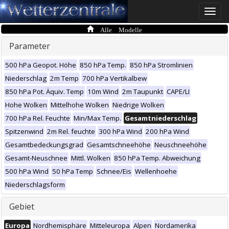
Toggle
naviga
Alle Modelle
Parameter
500 hPa Geopot. Höhe
850 hPa Temp.
850 hPa Stromlinien
Niederschlag
2m Temp
700 hPa Vertikalbew
850 hPa Pot. Äquiv. Temp
10m Wind
2m Taupunkt
CAPE/LI
Hohe Wolken
Mittelhohe Wolken
Niedrige Wolken
700 hPa Rel. Feuchte
Min/Max Temp.
Gesamtniederschlag
Spitzenwind
2m Rel. feuchte
300 hPa Wind
200 hPa Wind
Gesamtbedeckungsgrad
Gesamtschneehöhe
Neuschneehöhe
Gesamt-Neuschnee
Mittl. Wolken
850 hPa Temp. Abweichung
500 hPa Wind
50 hPa Temp
Schnee/Eis
Wellenhoehe
Niederschlagsform
Gebiet
Europa
Nordhemisphäre
Mitteleuropa
Alpen
Nordamerika