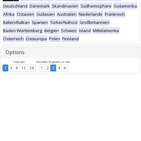
Deutschland
Dänemark
Skandinavien
Südhemisphäre
Südamerika
Afrika
Ostasien
Südasien
Australien
Niederlande
Frankreich
Italien/Balkan
Spanien
Türkei/Nahost
Großbritannien
Baden Württemberg
Belgien
Schweiz
Island
Mittelamerika
Österreich
Osteuropa
Polen
Finnland
Options
Intervall
Number of panels in row
1
3
6
12
24
1
2
3
4
6