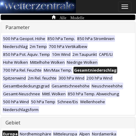
Toggle
naviga
Alle Modelle
Parameter
500 hPa Geopot. Höhe
850 hPa Temp.
850 hPa Stromlinien
Niederschlag
2m Temp
700 hPa Vertikalbew
850 hPa Pot. Äquiv. Temp
10m Wind
2m Taupunkt
CAPE/LI
Hohe Wolken
Mittelhohe Wolken
Niedrige Wolken
700 hPa Rel. Feuchte
Min/Max Temp.
Gesamtniederschlag
Spitzenwind
2m Rel. feuchte
300 hPa Wind
200 hPa Wind
Gesamtbedeckungsgrad
Gesamtschneehöhe
Neuschneehöhe
Gesamt-Neuschnee
Mittl. Wolken
850 hPa Temp. Abweichung
500 hPa Wind
50 hPa Temp
Schnee/Eis
Wellenhoehe
Niederschlagsform
Gebiet
Europa
Nordhemisphäre
Mitteleuropa
Alpen
Nordamerika