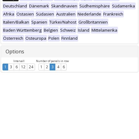
Deutschland
Dänemark
Skandinavien
Südhemisphäre
Südamerika
Afrika
Ostasien
Südasien
Australien
Niederlande
Frankreich
Italien/Balkan
Spanien
Türkei/Nahost
Großbritannien
Baden Württemberg
Belgien
Schweiz
Island
Mittelamerika
Österreich
Osteuropa
Polen
Finnland
Options
Intervall
Number of panels in row
1
3
6
12
24
1
2
3
4
6