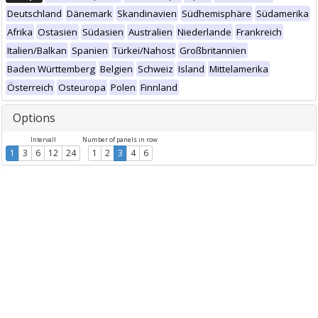
Deutschland
Dänemark
Skandinavien
Südhemisphäre
Südamerika
Afrika
Ostasien
Südasien
Australien
Niederlande
Frankreich
Italien/Balkan
Spanien
Türkei/Nahost
Großbritannien
Baden Württemberg
Belgien
Schweiz
Island
Mittelamerika
Österreich
Osteuropa
Polen
Finnland
Options
Intervall
Number of panels in row
1
3
6
12
24
1
2
3
4
6