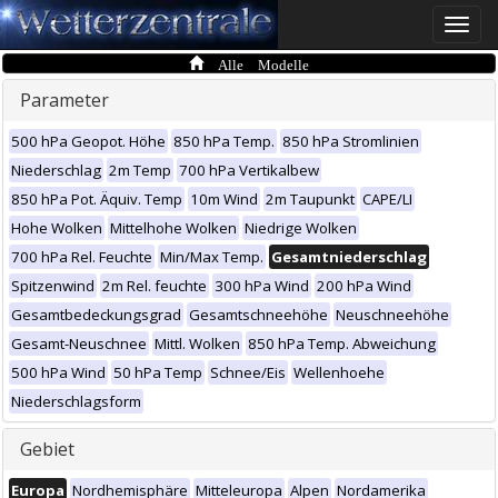
Toggle
naviga
Alle Modelle
Parameter
500 hPa Geopot. Höhe
850 hPa Temp.
850 hPa Stromlinien
Niederschlag
2m Temp
700 hPa Vertikalbew
850 hPa Pot. Äquiv. Temp
10m Wind
2m Taupunkt
CAPE/LI
Hohe Wolken
Mittelhohe Wolken
Niedrige Wolken
700 hPa Rel. Feuchte
Min/Max Temp.
Gesamtniederschlag
Spitzenwind
2m Rel. feuchte
300 hPa Wind
200 hPa Wind
Gesamtbedeckungsgrad
Gesamtschneehöhe
Neuschneehöhe
Gesamt-Neuschnee
Mittl. Wolken
850 hPa Temp. Abweichung
500 hPa Wind
50 hPa Temp
Schnee/Eis
Wellenhoehe
Niederschlagsform
Gebiet
Europa
Nordhemisphäre
Mitteleuropa
Alpen
Nordamerika