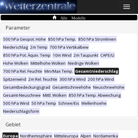
Toggle
naviga
Alle Modelle
Parameter
500 hPa Geopot. Höhe
850 hPa Temp.
850 hPa Stromlinien
Niederschlag
2m Temp
700 hPa Vertikalbew
850 hPa Pot. Äquiv. Temp
10m Wind
2m Taupunkt
CAPE/LI
Hohe Wolken
Mittelhohe Wolken
Niedrige Wolken
700 hPa Rel. Feuchte
Min/Max Temp.
Gesamtniederschlag
Spitzenwind
2m Rel. feuchte
300 hPa Wind
200 hPa Wind
Gesamtbedeckungsgrad
Gesamtschneehöhe
Neuschneehöhe
Gesamt-Neuschnee
Mittl. Wolken
850 hPa Temp. Abweichung
500 hPa Wind
50 hPa Temp
Schnee/Eis
Wellenhoehe
Niederschlagsform
Gebiet
Europa
Nordhemisphäre
Mitteleuropa
Alpen
Nordamerika