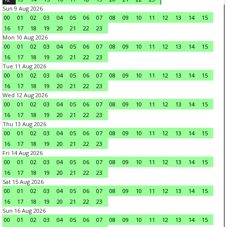
Sun 9 Aug 2026
00
01
02
03
04
05
06
07
08
09
10
11
12
13
14
15
16
17
18
19
20
21
22
23
Mon 10 Aug 2026
00
01
02
03
04
05
06
07
08
09
10
11
12
13
14
15
16
17
18
19
20
21
22
23
Tue 11 Aug 2026
00
01
02
03
04
05
06
07
08
09
10
11
12
13
14
15
16
17
18
19
20
21
22
23
Wed 12 Aug 2026
00
01
02
03
04
05
06
07
08
09
10
11
12
13
14
15
16
17
18
19
20
21
22
23
Thu 13 Aug 2026
00
01
02
03
04
05
06
07
08
09
10
11
12
13
14
15
16
17
18
19
20
21
22
23
Fri 14 Aug 2026
00
01
02
03
04
05
06
07
08
09
10
11
12
13
14
15
16
17
18
19
20
21
22
23
Sat 15 Aug 2026
00
01
02
03
04
05
06
07
08
09
10
11
12
13
14
15
16
17
18
19
20
21
22
23
Sun 16 Aug 2026
00
01
02
03
04
05
06
07
08
09
10
11
12
13
14
15