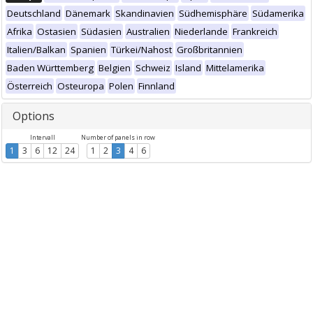
Deutschland
Dänemark
Skandinavien
Südhemisphäre
Südamerika
Afrika
Ostasien
Südasien
Australien
Niederlande
Frankreich
Italien/Balkan
Spanien
Türkei/Nahost
Großbritannien
Baden Württemberg
Belgien
Schweiz
Island
Mittelamerika
Österreich
Osteuropa
Polen
Finnland
Options
Intervall
Number of panels in row
1
3
6
12
24
1
2
3
4
6