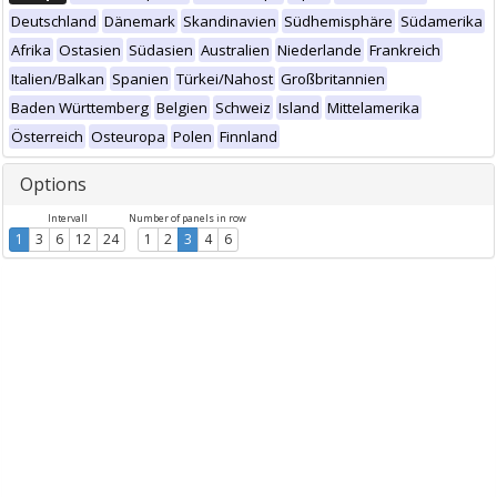
Deutschland
Dänemark
Skandinavien
Südhemisphäre
Südamerika
Afrika
Ostasien
Südasien
Australien
Niederlande
Frankreich
Italien/Balkan
Spanien
Türkei/Nahost
Großbritannien
Baden Württemberg
Belgien
Schweiz
Island
Mittelamerika
Österreich
Osteuropa
Polen
Finnland
Options
Intervall
Number of panels in row
1
3
6
12
24
1
2
3
4
6