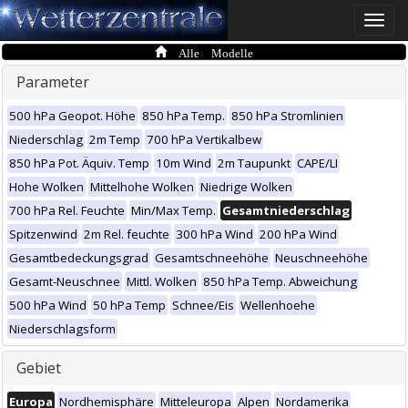
Toggle
naviga
Alle Modelle
Parameter
500 hPa Geopot. Höhe
850 hPa Temp.
850 hPa Stromlinien
Niederschlag
2m Temp
700 hPa Vertikalbew
850 hPa Pot. Äquiv. Temp
10m Wind
2m Taupunkt
CAPE/LI
Hohe Wolken
Mittelhohe Wolken
Niedrige Wolken
700 hPa Rel. Feuchte
Min/Max Temp.
Gesamtniederschlag
Spitzenwind
2m Rel. feuchte
300 hPa Wind
200 hPa Wind
Gesamtbedeckungsgrad
Gesamtschneehöhe
Neuschneehöhe
Gesamt-Neuschnee
Mittl. Wolken
850 hPa Temp. Abweichung
500 hPa Wind
50 hPa Temp
Schnee/Eis
Wellenhoehe
Niederschlagsform
Gebiet
Europa
Nordhemisphäre
Mitteleuropa
Alpen
Nordamerika