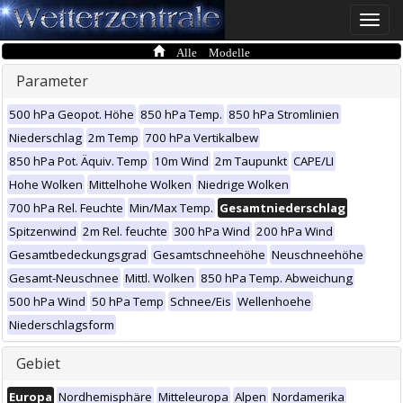
Toggle
naviga
Alle Modelle
Parameter
500 hPa Geopot. Höhe
850 hPa Temp.
850 hPa Stromlinien
Niederschlag
2m Temp
700 hPa Vertikalbew
850 hPa Pot. Äquiv. Temp
10m Wind
2m Taupunkt
CAPE/LI
Hohe Wolken
Mittelhohe Wolken
Niedrige Wolken
700 hPa Rel. Feuchte
Min/Max Temp.
Gesamtniederschlag
Spitzenwind
2m Rel. feuchte
300 hPa Wind
200 hPa Wind
Gesamtbedeckungsgrad
Gesamtschneehöhe
Neuschneehöhe
Gesamt-Neuschnee
Mittl. Wolken
850 hPa Temp. Abweichung
500 hPa Wind
50 hPa Temp
Schnee/Eis
Wellenhoehe
Niederschlagsform
Gebiet
Europa
Nordhemisphäre
Mitteleuropa
Alpen
Nordamerika