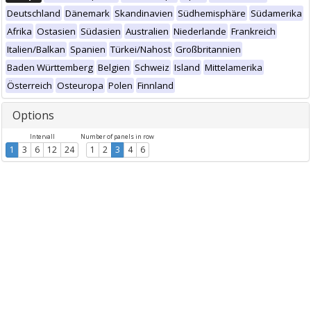
Deutschland
Dänemark
Skandinavien
Südhemisphäre
Südamerika
Afrika
Ostasien
Südasien
Australien
Niederlande
Frankreich
Italien/Balkan
Spanien
Türkei/Nahost
Großbritannien
Baden Württemberg
Belgien
Schweiz
Island
Mittelamerika
Österreich
Osteuropa
Polen
Finnland
Options
Intervall
Number of panels in row
1
3
6
12
24
1
2
3
4
6