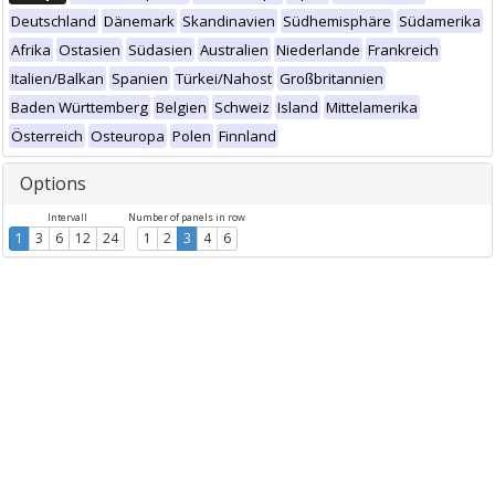
Deutschland
Dänemark
Skandinavien
Südhemisphäre
Südamerika
Afrika
Ostasien
Südasien
Australien
Niederlande
Frankreich
Italien/Balkan
Spanien
Türkei/Nahost
Großbritannien
Baden Württemberg
Belgien
Schweiz
Island
Mittelamerika
Österreich
Osteuropa
Polen
Finnland
Options
Intervall
Number of panels in row
1
3
6
12
24
1
2
3
4
6