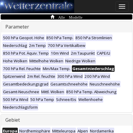
Toggle
naviga
Alle Modelle
Parameter
500 hPa Geopot. Höhe
850 hPa Temp.
850 hPa Stromlinien
Niederschlag
2m Temp
700 hPa Vertikalbew
850 hPa Pot. Äquiv. Temp
10m Wind
2m Taupunkt
CAPE/LI
Hohe Wolken
Mittelhohe Wolken
Niedrige Wolken
700 hPa Rel. Feuchte
Min/Max Temp.
Gesamtniederschlag
Spitzenwind
2m Rel. feuchte
300 hPa Wind
200 hPa Wind
Gesamtbedeckungsgrad
Gesamtschneehöhe
Neuschneehöhe
Gesamt-Neuschnee
Mittl. Wolken
850 hPa Temp. Abweichung
500 hPa Wind
50 hPa Temp
Schnee/Eis
Wellenhoehe
Niederschlagsform
Gebiet
Europa
Nordhemisphäre
Mitteleuropa
Alpen
Nordamerika