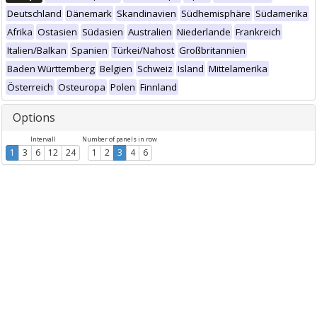
Deutschland
Dänemark
Skandinavien
Südhemisphäre
Südamerika
Afrika
Ostasien
Südasien
Australien
Niederlande
Frankreich
Italien/Balkan
Spanien
Türkei/Nahost
Großbritannien
Baden Württemberg
Belgien
Schweiz
Island
Mittelamerika
Österreich
Osteuropa
Polen
Finnland
Options
Intervall
Number of panels in row
1
3
6
12
24
1
2
3
4
6