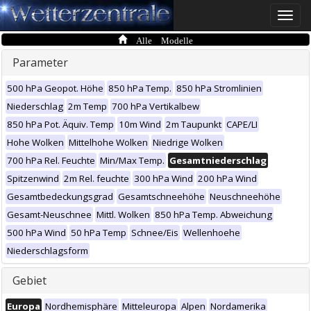
Toggle
naviga
Alle Modelle
Parameter
500 hPa Geopot. Höhe
850 hPa Temp.
850 hPa Stromlinien
Niederschlag
2m Temp
700 hPa Vertikalbew
850 hPa Pot. Äquiv. Temp
10m Wind
2m Taupunkt
CAPE/LI
Hohe Wolken
Mittelhohe Wolken
Niedrige Wolken
700 hPa Rel. Feuchte
Min/Max Temp.
Gesamtniederschlag
Spitzenwind
2m Rel. feuchte
300 hPa Wind
200 hPa Wind
Gesamtbedeckungsgrad
Gesamtschneehöhe
Neuschneehöhe
Gesamt-Neuschnee
Mittl. Wolken
850 hPa Temp. Abweichung
500 hPa Wind
50 hPa Temp
Schnee/Eis
Wellenhoehe
Niederschlagsform
Gebiet
Europa
Nordhemisphäre
Mitteleuropa
Alpen
Nordamerika