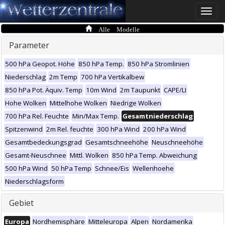
Toggle
naviga
Alle Modelle
Parameter
500 hPa Geopot. Höhe
850 hPa Temp.
850 hPa Stromlinien
Niederschlag
2m Temp
700 hPa Vertikalbew
850 hPa Pot. Äquiv. Temp
10m Wind
2m Taupunkt
CAPE/LI
Hohe Wolken
Mittelhohe Wolken
Niedrige Wolken
700 hPa Rel. Feuchte
Min/Max Temp.
Gesamtniederschlag
Spitzenwind
2m Rel. feuchte
300 hPa Wind
200 hPa Wind
Gesamtbedeckungsgrad
Gesamtschneehöhe
Neuschneehöhe
Gesamt-Neuschnee
Mittl. Wolken
850 hPa Temp. Abweichung
500 hPa Wind
50 hPa Temp
Schnee/Eis
Wellenhoehe
Niederschlagsform
Gebiet
Europa
Nordhemisphäre
Mitteleuropa
Alpen
Nordamerika