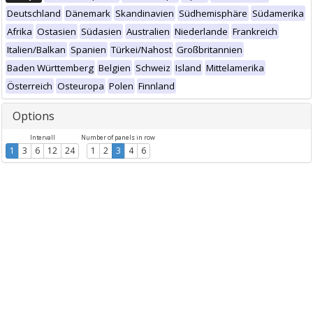
Deutschland
Dänemark
Skandinavien
Südhemisphäre
Südamerika
Afrika
Ostasien
Südasien
Australien
Niederlande
Frankreich
Italien/Balkan
Spanien
Türkei/Nahost
Großbritannien
Baden Württemberg
Belgien
Schweiz
Island
Mittelamerika
Österreich
Osteuropa
Polen
Finnland
Options
Intervall
Number of panels in row
1
3
6
12
24
1
2
3
4
6