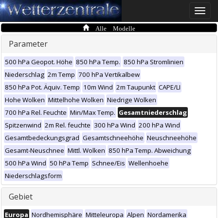
Toggle
naviga
Alle Modelle
Parameter
500 hPa Geopot. Höhe
850 hPa Temp.
850 hPa Stromlinien
Niederschlag
2m Temp
700 hPa Vertikalbew
850 hPa Pot. Äquiv. Temp
10m Wind
2m Taupunkt
CAPE/LI
Hohe Wolken
Mittelhohe Wolken
Niedrige Wolken
700 hPa Rel. Feuchte
Min/Max Temp.
Gesamtniederschlag
Spitzenwind
2m Rel. feuchte
300 hPa Wind
200 hPa Wind
Gesamtbedeckungsgrad
Gesamtschneehöhe
Neuschneehöhe
Gesamt-Neuschnee
Mittl. Wolken
850 hPa Temp. Abweichung
500 hPa Wind
50 hPa Temp
Schnee/Eis
Wellenhoehe
Niederschlagsform
Gebiet
Europa
Nordhemisphäre
Mitteleuropa
Alpen
Nordamerika