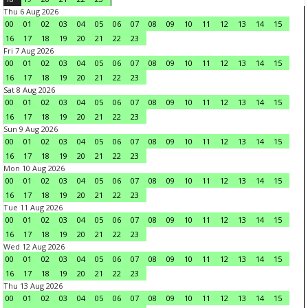
Thu 6 Aug 2026
00
01
02
03
04
05
06
07
08
09
10
11
12
13
14
15
16
17
18
19
20
21
22
23
Fri 7 Aug 2026
00
01
02
03
04
05
06
07
08
09
10
11
12
13
14
15
16
17
18
19
20
21
22
23
Sat 8 Aug 2026
00
01
02
03
04
05
06
07
08
09
10
11
12
13
14
15
16
17
18
19
20
21
22
23
Sun 9 Aug 2026
00
01
02
03
04
05
06
07
08
09
10
11
12
13
14
15
16
17
18
19
20
21
22
23
Mon 10 Aug 2026
00
01
02
03
04
05
06
07
08
09
10
11
12
13
14
15
16
17
18
19
20
21
22
23
Tue 11 Aug 2026
00
01
02
03
04
05
06
07
08
09
10
11
12
13
14
15
16
17
18
19
20
21
22
23
Wed 12 Aug 2026
00
01
02
03
04
05
06
07
08
09
10
11
12
13
14
15
16
17
18
19
20
21
22
23
Thu 13 Aug 2026
00
01
02
03
04
05
06
07
08
09
10
11
12
13
14
15