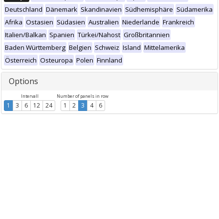
Deutschland
Dänemark
Skandinavien
Südhemisphäre
Südamerika
Afrika
Ostasien
Südasien
Australien
Niederlande
Frankreich
Italien/Balkan
Spanien
Türkei/Nahost
Großbritannien
Baden Württemberg
Belgien
Schweiz
Island
Mittelamerika
Österreich
Osteuropa
Polen
Finnland
Options
Intervall
Number of panels in row
1
3
6
12
24
1
2
3
4
6