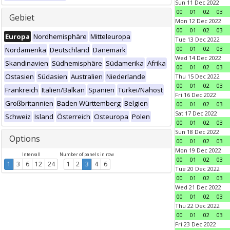
Sun 11 Dec 2022
00
01
02
03
Gebiet
Mon 12 Dec 2022
00
01
02
03
Europa
Nordhemisphäre
Mitteleuropa
Tue 13 Dec 2022
00
01
02
03
Nordamerika
Deutschland
Dänemark
Wed 14 Dec 2022
Skandinavien
Südhemisphäre
Südamerika
Afrika
00
01
02
03
Ostasien
Südasien
Australien
Niederlande
Thu 15 Dec 2022
00
01
02
03
Frankreich
Italien/Balkan
Spanien
Türkei/Nahost
Fri 16 Dec 2022
Großbritannien
Baden Württemberg
Belgien
00
01
02
03
Sat 17 Dec 2022
Schweiz
Island
Österreich
Osteuropa
Polen
00
01
02
03
Sun 18 Dec 2022
Options
00
01
02
03
Mon 19 Dec 2022
Intervall
Number of panels in row
00
01
02
03
1
3
6
12
24
1
2
3
4
6
Tue 20 Dec 2022
00
01
02
03
Wed 21 Dec 2022
00
01
02
03
Thu 22 Dec 2022
00
01
02
03
Fri 23 Dec 2022