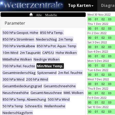
Top Karten
Diagr
Alle Modelle
Wed 30 Nov 2022
00
01
02
03
Parameter
Thu 1 Dec 2022
00
01
02
03
500 hPa Geopot. Höhe
850 hPa Temp.
Fri 2 Dec 2022
00
01
02
03
850 hPa Stromlinien
Niederschlag
2m Temp
Sat 3 Dec 2022
700 hPa Vertikalbew
850 hPa Pot. Äquiv. Temp
00
01
02
03
Sun 4 Dec 2022
10m Wind
2m Taupunkt
CAPE/LI
Hohe Wolken
00
01
02
03
Mittelhohe Wolken
Niedrige Wolken
Mon 5 Dec 2022
00
01
02
03
700 hPa Rel. Feuchte
Min/Max Temp.
Tue 6 Dec 2022
Gesamtniederschlag
Spitzenwind
2m Rel. feuchte
00
01
02
03
300 hPa Wind
200 hPa Wind
Wed 7 Dec 2022
00
01
02
03
Gesamtbedeckungsgrad
Gesamtschneehöhe
Thu 8 Dec 2022
Neuschneehöhe
Gesamt-Neuschnee
Mittl. Wolken
00
01
02
03
Fri 9 Dec 2022
850 hPa Temp. Abweichung
500 hPa Wind
00
01
02
03
50 hPa Temp
Schnee/Eis
Wellenhoehe
Sat 10 Dec 2022
00
01
02
03
Niederschlagsform