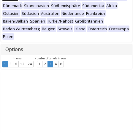
Dänemark
Skandinavien
Südhemisphäre
Südamerika
Afrika
Ostasien
Südasien
Australien
Niederlande
Frankreich
Italien/Balkan
Spanien
Türkei/Nahost
Großbritannien
Baden Württemberg
Belgien
Schweiz
Island
Österreich
Osteuropa
Polen
Options
Intervall
Number of panels in row
1
3
6
12
24
1
2
3
4
6