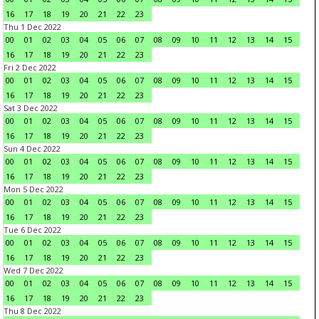
16
17
18
19
20
21
22
23
Thu 1 Dec 2022
00
01
02
03
04
05
06
07
08
09
10
11
12
13
14
15
16
17
18
19
20
21
22
23
Fri 2 Dec 2022
00
01
02
03
04
05
06
07
08
09
10
11
12
13
14
15
16
17
18
19
20
21
22
23
Sat 3 Dec 2022
00
01
02
03
04
05
06
07
08
09
10
11
12
13
14
15
16
17
18
19
20
21
22
23
Sun 4 Dec 2022
00
01
02
03
04
05
06
07
08
09
10
11
12
13
14
15
16
17
18
19
20
21
22
23
Mon 5 Dec 2022
00
01
02
03
04
05
06
07
08
09
10
11
12
13
14
15
16
17
18
19
20
21
22
23
Tue 6 Dec 2022
00
01
02
03
04
05
06
07
08
09
10
11
12
13
14
15
16
17
18
19
20
21
22
23
Wed 7 Dec 2022
00
01
02
03
04
05
06
07
08
09
10
11
12
13
14
15
16
17
18
19
20
21
22
23
Thu 8 Dec 2022