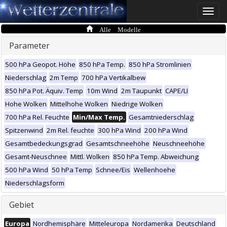
Toggle
naviga
Alle Modelle
Parameter
500 hPa Geopot. Höhe
850 hPa Temp.
850 hPa Stromlinien
Niederschlag
2m Temp
700 hPa Vertikalbew
850 hPa Pot. Äquiv. Temp
10m Wind
2m Taupunkt
CAPE/LI
Hohe Wolken
Mittelhohe Wolken
Niedrige Wolken
700 hPa Rel. Feuchte
Min/Max Temp.
Gesamtniederschlag
Spitzenwind
2m Rel. feuchte
300 hPa Wind
200 hPa Wind
Gesamtbedeckungsgrad
Gesamtschneehöhe
Neuschneehöhe
Gesamt-Neuschnee
Mittl. Wolken
850 hPa Temp. Abweichung
500 hPa Wind
50 hPa Temp
Schnee/Eis
Wellenhoehe
Niederschlagsform
Gebiet
Europa
Nordhemisphäre
Mitteleuropa
Nordamerika
Deutschland