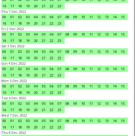
16
17
18
19
20
21
22
23
Thu 1 Dec 2022
00
01
02
03
04
05
06
07
08
09
10
11
12
13
14
15
16
17
18
19
20
21
22
23
Fri 2 Dec 2022
00
01
02
03
04
05
06
07
08
09
10
11
12
13
14
15
16
17
18
19
20
21
22
23
Sat 3 Dec 2022
00
01
02
03
04
05
06
07
08
09
10
11
12
13
14
15
16
17
18
19
20
21
22
23
Sun 4 Dec 2022
00
01
02
03
04
05
06
07
08
09
10
11
12
13
14
15
16
17
18
19
20
21
22
23
Mon 5 Dec 2022
00
01
02
03
04
05
06
07
08
09
10
11
12
13
14
15
16
17
18
19
20
21
22
23
Tue 6 Dec 2022
00
01
02
03
04
05
06
07
08
09
10
11
12
13
14
15
16
17
18
19
20
21
22
23
Wed 7 Dec 2022
00
01
02
03
04
05
06
07
08
09
10
11
12
13
14
15
16
17
18
19
20
21
22
23
Thu 8 Dec 2022