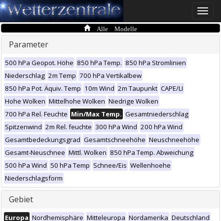
Toggle
naviga
Alle Modelle
Parameter
500 hPa Geopot. Höhe
850 hPa Temp.
850 hPa Stromlinien
Niederschlag
2m Temp
700 hPa Vertikalbew
850 hPa Pot. Äquiv. Temp
10m Wind
2m Taupunkt
CAPE/LI
Hohe Wolken
Mittelhohe Wolken
Niedrige Wolken
700 hPa Rel. Feuchte
Min/Max Temp.
Gesamtniederschlag
Spitzenwind
2m Rel. feuchte
300 hPa Wind
200 hPa Wind
Gesamtbedeckungsgrad
Gesamtschneehöhe
Neuschneehöhe
Gesamt-Neuschnee
Mittl. Wolken
850 hPa Temp. Abweichung
500 hPa Wind
50 hPa Temp
Schnee/Eis
Wellenhoehe
Niederschlagsform
Gebiet
Europa
Nordhemisphäre
Mitteleuropa
Nordamerika
Deutschland