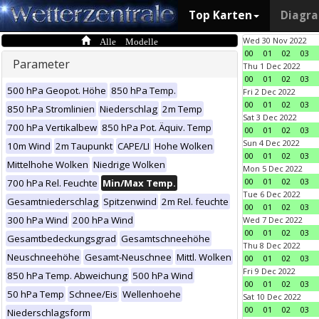
Top Karten
Diagr
Alle Modelle
Wed 30 Nov 2022
00
01
02
03
Parameter
Thu 1 Dec 2022
00
01
02
03
500 hPa Geopot. Höhe
850 hPa Temp.
Fri 2 Dec 2022
00
01
02
03
850 hPa Stromlinien
Niederschlag
2m Temp
Sat 3 Dec 2022
700 hPa Vertikalbew
850 hPa Pot. Äquiv. Temp
00
01
02
03
Sun 4 Dec 2022
10m Wind
2m Taupunkt
CAPE/LI
Hohe Wolken
00
01
02
03
Mittelhohe Wolken
Niedrige Wolken
Mon 5 Dec 2022
00
01
02
03
700 hPa Rel. Feuchte
Min/Max Temp.
Tue 6 Dec 2022
Gesamtniederschlag
Spitzenwind
2m Rel. feuchte
00
01
02
03
300 hPa Wind
200 hPa Wind
Wed 7 Dec 2022
00
01
02
03
Gesamtbedeckungsgrad
Gesamtschneehöhe
Thu 8 Dec 2022
Neuschneehöhe
Gesamt-Neuschnee
Mittl. Wolken
00
01
02
03
Fri 9 Dec 2022
850 hPa Temp. Abweichung
500 hPa Wind
00
01
02
03
50 hPa Temp
Schnee/Eis
Wellenhoehe
Sat 10 Dec 2022
00
01
02
03
Niederschlagsform