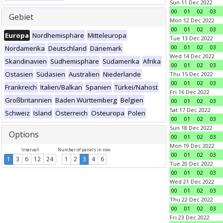
Sun 11 Dec 2022
00
01
02
03
Gebiet
Mon 12 Dec 2022
00
01
02
03
Europa
Nordhemisphäre
Mitteleuropa
Tue 13 Dec 2022
00
01
02
03
Nordamerika
Deutschland
Dänemark
Wed 14 Dec 2022
Skandinavien
Südhemisphäre
Südamerika
Afrika
00
01
02
03
Ostasien
Südasien
Australien
Niederlande
Thu 15 Dec 2022
00
01
02
03
Frankreich
Italien/Balkan
Spanien
Türkei/Nahost
Fri 16 Dec 2022
Großbritannien
Baden Württemberg
Belgien
00
01
02
03
Sat 17 Dec 2022
Schweiz
Island
Österreich
Osteuropa
Polen
00
01
02
03
Sun 18 Dec 2022
Options
00
01
02
03
Mon 19 Dec 2022
Intervall
Number of panels in row
00
01
02
03
1
3
6
12
24
1
2
3
4
6
Tue 20 Dec 2022
00
01
02
03
Wed 21 Dec 2022
00
01
02
03
Thu 22 Dec 2022
00
01
02
03
Fri 23 Dec 2022