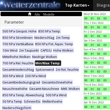
Top Karten
Diagr
Alle Modelle
Wed 30 Nov 2022
00
01
02
03
Parameter
Thu 1 Dec 2022
00
01
02
03
500 hPa Geopot. Höhe
850 hPa Temp.
Fri 2 Dec 2022
00
01
02
03
850 hPa Stromlinien
Niederschlag
2m Temp
Sat 3 Dec 2022
700 hPa Vertikalbew
850 hPa Pot. Äquiv. Temp
00
01
02
03
Sun 4 Dec 2022
10m Wind
2m Taupunkt
CAPE/LI
Hohe Wolken
00
01
02
03
Mittelhohe Wolken
Niedrige Wolken
Mon 5 Dec 2022
00
01
02
03
700 hPa Rel. Feuchte
Min/Max Temp.
Tue 6 Dec 2022
Gesamtniederschlag
Spitzenwind
2m Rel. feuchte
00
01
02
03
300 hPa Wind
200 hPa Wind
Wed 7 Dec 2022
00
01
02
03
Gesamtbedeckungsgrad
Gesamtschneehöhe
Thu 8 Dec 2022
Neuschneehöhe
Gesamt-Neuschnee
Mittl. Wolken
00
01
02
03
Fri 9 Dec 2022
850 hPa Temp. Abweichung
500 hPa Wind
00
01
02
03
50 hPa Temp
Schnee/Eis
Wellenhoehe
Sat 10 Dec 2022
00
01
02
03
Niederschlagsform