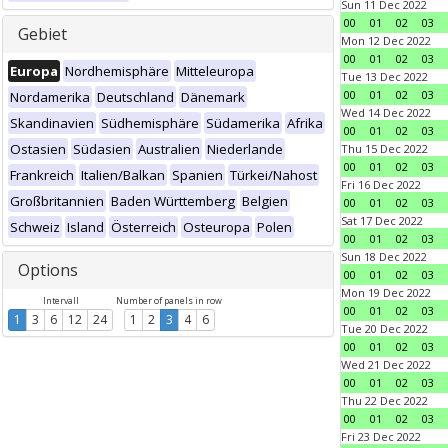
Sun 11 Dec 2022
00
01
02
03
Gebiet
Mon 12 Dec 2022
00
01
02
03
Europa
Nordhemisphäre
Mitteleuropa
Tue 13 Dec 2022
00
01
02
03
Nordamerika
Deutschland
Dänemark
Wed 14 Dec 2022
Skandinavien
Südhemisphäre
Südamerika
Afrika
00
01
02
03
Ostasien
Südasien
Australien
Niederlande
Thu 15 Dec 2022
00
01
02
03
Frankreich
Italien/Balkan
Spanien
Türkei/Nahost
Fri 16 Dec 2022
Großbritannien
Baden Württemberg
Belgien
00
01
02
03
Sat 17 Dec 2022
Schweiz
Island
Österreich
Osteuropa
Polen
00
01
02
03
Sun 18 Dec 2022
Options
00
01
02
03
Mon 19 Dec 2022
Intervall
Number of panels in row
00
01
02
03
1
3
6
12
24
1
2
3
4
6
Tue 20 Dec 2022
00
01
02
03
Wed 21 Dec 2022
00
01
02
03
Thu 22 Dec 2022
00
01
02
03
Fri 23 Dec 2022