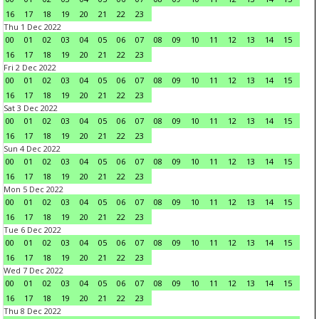
16
17
18
19
20
21
22
23
Thu 1 Dec 2022
00
01
02
03
04
05
06
07
08
09
10
11
12
13
14
15
16
17
18
19
20
21
22
23
Fri 2 Dec 2022
00
01
02
03
04
05
06
07
08
09
10
11
12
13
14
15
16
17
18
19
20
21
22
23
Sat 3 Dec 2022
00
01
02
03
04
05
06
07
08
09
10
11
12
13
14
15
16
17
18
19
20
21
22
23
Sun 4 Dec 2022
00
01
02
03
04
05
06
07
08
09
10
11
12
13
14
15
16
17
18
19
20
21
22
23
Mon 5 Dec 2022
00
01
02
03
04
05
06
07
08
09
10
11
12
13
14
15
16
17
18
19
20
21
22
23
Tue 6 Dec 2022
00
01
02
03
04
05
06
07
08
09
10
11
12
13
14
15
16
17
18
19
20
21
22
23
Wed 7 Dec 2022
00
01
02
03
04
05
06
07
08
09
10
11
12
13
14
15
16
17
18
19
20
21
22
23
Thu 8 Dec 2022