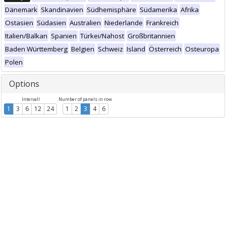
Dänemark
Skandinavien
Südhemisphäre
Südamerika
Afrika
Ostasien
Südasien
Australien
Niederlande
Frankreich
Italien/Balkan
Spanien
Türkei/Nahost
Großbritannien
Baden Württemberg
Belgien
Schweiz
Island
Österreich
Osteuropa
Polen
Options
Intervall
Number of panels in row
1
3
6
12
24
1
2
3
4
6