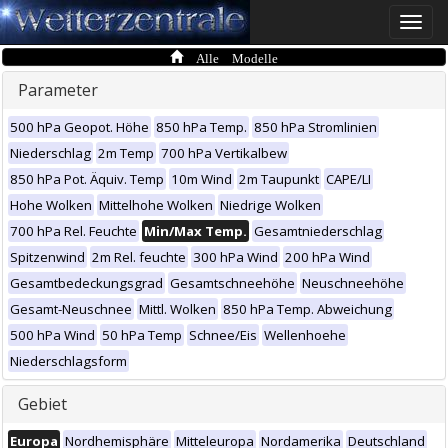
Toggle
naviga
Alle Modelle
Parameter
500 hPa Geopot. Höhe
850 hPa Temp.
850 hPa Stromlinien
Niederschlag
2m Temp
700 hPa Vertikalbew
850 hPa Pot. Äquiv. Temp
10m Wind
2m Taupunkt
CAPE/LI
Hohe Wolken
Mittelhohe Wolken
Niedrige Wolken
700 hPa Rel. Feuchte
Min/Max Temp.
Gesamtniederschlag
Spitzenwind
2m Rel. feuchte
300 hPa Wind
200 hPa Wind
Gesamtbedeckungsgrad
Gesamtschneehöhe
Neuschneehöhe
Gesamt-Neuschnee
Mittl. Wolken
850 hPa Temp. Abweichung
500 hPa Wind
50 hPa Temp
Schnee/Eis
Wellenhoehe
Niederschlagsform
Gebiet
Europa
Nordhemisphäre
Mitteleuropa
Nordamerika
Deutschland