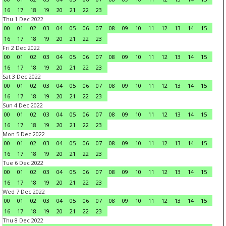
16
17
18
19
20
21
22
23
Thu 1 Dec 2022
00
01
02
03
04
05
06
07
08
09
10
11
12
13
14
15
16
17
18
19
20
21
22
23
Fri 2 Dec 2022
00
01
02
03
04
05
06
07
08
09
10
11
12
13
14
15
16
17
18
19
20
21
22
23
Sat 3 Dec 2022
00
01
02
03
04
05
06
07
08
09
10
11
12
13
14
15
16
17
18
19
20
21
22
23
Sun 4 Dec 2022
00
01
02
03
04
05
06
07
08
09
10
11
12
13
14
15
16
17
18
19
20
21
22
23
Mon 5 Dec 2022
00
01
02
03
04
05
06
07
08
09
10
11
12
13
14
15
16
17
18
19
20
21
22
23
Tue 6 Dec 2022
00
01
02
03
04
05
06
07
08
09
10
11
12
13
14
15
16
17
18
19
20
21
22
23
Wed 7 Dec 2022
00
01
02
03
04
05
06
07
08
09
10
11
12
13
14
15
16
17
18
19
20
21
22
23
Thu 8 Dec 2022