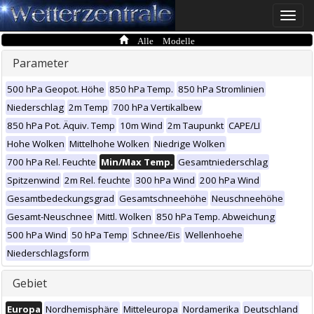
Toggle
naviga
Alle Modelle
Parameter
500 hPa Geopot. Höhe
850 hPa Temp.
850 hPa Stromlinien
Niederschlag
2m Temp
700 hPa Vertikalbew
850 hPa Pot. Äquiv. Temp
10m Wind
2m Taupunkt
CAPE/LI
Hohe Wolken
Mittelhohe Wolken
Niedrige Wolken
700 hPa Rel. Feuchte
Min/Max Temp.
Gesamtniederschlag
Spitzenwind
2m Rel. feuchte
300 hPa Wind
200 hPa Wind
Gesamtbedeckungsgrad
Gesamtschneehöhe
Neuschneehöhe
Gesamt-Neuschnee
Mittl. Wolken
850 hPa Temp. Abweichung
500 hPa Wind
50 hPa Temp
Schnee/Eis
Wellenhoehe
Niederschlagsform
Gebiet
Europa
Nordhemisphäre
Mitteleuropa
Nordamerika
Deutschland