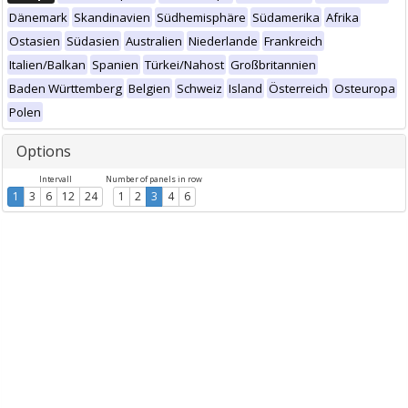
Dänemark
Skandinavien
Südhemisphäre
Südamerika
Afrika
Ostasien
Südasien
Australien
Niederlande
Frankreich
Italien/Balkan
Spanien
Türkei/Nahost
Großbritannien
Baden Württemberg
Belgien
Schweiz
Island
Österreich
Osteuropa
Polen
Options
Intervall
Number of panels in row
1
3
6
12
24
1
2
3
4
6