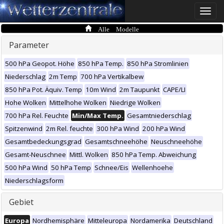
Toggle
naviga
Alle Modelle
Parameter
500 hPa Geopot. Höhe
850 hPa Temp.
850 hPa Stromlinien
Niederschlag
2m Temp
700 hPa Vertikalbew
850 hPa Pot. Äquiv. Temp
10m Wind
2m Taupunkt
CAPE/LI
Hohe Wolken
Mittelhohe Wolken
Niedrige Wolken
700 hPa Rel. Feuchte
Min/Max Temp.
Gesamtniederschlag
Spitzenwind
2m Rel. feuchte
300 hPa Wind
200 hPa Wind
Gesamtbedeckungsgrad
Gesamtschneehöhe
Neuschneehöhe
Gesamt-Neuschnee
Mittl. Wolken
850 hPa Temp. Abweichung
500 hPa Wind
50 hPa Temp
Schnee/Eis
Wellenhoehe
Niederschlagsform
Gebiet
Europa
Nordhemisphäre
Mitteleuropa
Nordamerika
Deutschland