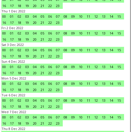
16
17
18
19
20
21
22
23
Thu 1 Dec 2022
00
01
02
03
04
05
06
07
08
09
10
11
12
13
14
15
16
17
18
19
20
21
22
23
Fri 2 Dec 2022
00
01
02
03
04
05
06
07
08
09
10
11
12
13
14
15
16
17
18
19
20
21
22
23
Sat 3 Dec 2022
00
01
02
03
04
05
06
07
08
09
10
11
12
13
14
15
16
17
18
19
20
21
22
23
Sun 4 Dec 2022
00
01
02
03
04
05
06
07
08
09
10
11
12
13
14
15
16
17
18
19
20
21
22
23
Mon 5 Dec 2022
00
01
02
03
04
05
06
07
08
09
10
11
12
13
14
15
16
17
18
19
20
21
22
23
Tue 6 Dec 2022
00
01
02
03
04
05
06
07
08
09
10
11
12
13
14
15
16
17
18
19
20
21
22
23
Wed 7 Dec 2022
00
01
02
03
04
05
06
07
08
09
10
11
12
13
14
15
16
17
18
19
20
21
22
23
Thu 8 Dec 2022