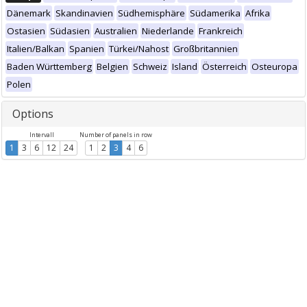
Dänemark
Skandinavien
Südhemisphäre
Südamerika
Afrika
Ostasien
Südasien
Australien
Niederlande
Frankreich
Italien/Balkan
Spanien
Türkei/Nahost
Großbritannien
Baden Württemberg
Belgien
Schweiz
Island
Österreich
Osteuropa
Polen
Options
Intervall
Number of panels in row
1
3
6
12
24
1
2
3
4
6