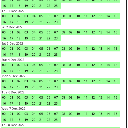
16
17
18
19
20
21
22
23
Thu 1 Dec 2022
00
01
02
03
04
05
06
07
08
09
10
11
12
13
14
15
16
17
18
19
20
21
22
23
Fri 2 Dec 2022
00
01
02
03
04
05
06
07
08
09
10
11
12
13
14
15
16
17
18
19
20
21
22
23
Sat 3 Dec 2022
00
01
02
03
04
05
06
07
08
09
10
11
12
13
14
15
16
17
18
19
20
21
22
23
Sun 4 Dec 2022
00
01
02
03
04
05
06
07
08
09
10
11
12
13
14
15
16
17
18
19
20
21
22
23
Mon 5 Dec 2022
00
01
02
03
04
05
06
07
08
09
10
11
12
13
14
15
16
17
18
19
20
21
22
23
Tue 6 Dec 2022
00
01
02
03
04
05
06
07
08
09
10
11
12
13
14
15
16
17
18
19
20
21
22
23
Wed 7 Dec 2022
00
01
02
03
04
05
06
07
08
09
10
11
12
13
14
15
16
17
18
19
20
21
22
23
Thu 8 Dec 2022