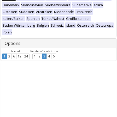
Dänemark
Skandinavien
Südhemisphäre
Südamerika
Afrika
Ostasien
Südasien
Australien
Niederlande
Frankreich
Italien/Balkan
Spanien
Türkei/Nahost
Großbritannien
Baden Württemberg
Belgien
Schweiz
Island
Österreich
Osteuropa
Polen
Options
Intervall
Number of panels in row
1
3
6
12
24
1
2
3
4
6