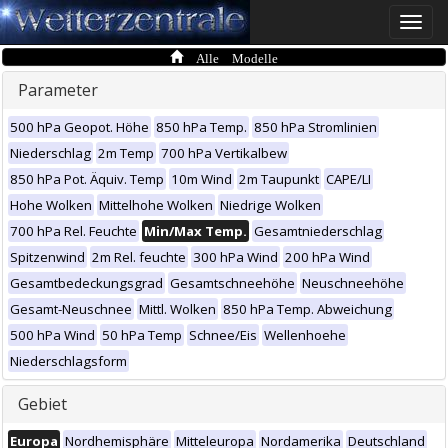
Toggle
naviga
Alle Modelle
Parameter
500 hPa Geopot. Höhe
850 hPa Temp.
850 hPa Stromlinien
Niederschlag
2m Temp
700 hPa Vertikalbew
850 hPa Pot. Äquiv. Temp
10m Wind
2m Taupunkt
CAPE/LI
Hohe Wolken
Mittelhohe Wolken
Niedrige Wolken
700 hPa Rel. Feuchte
Min/Max Temp.
Gesamtniederschlag
Spitzenwind
2m Rel. feuchte
300 hPa Wind
200 hPa Wind
Gesamtbedeckungsgrad
Gesamtschneehöhe
Neuschneehöhe
Gesamt-Neuschnee
Mittl. Wolken
850 hPa Temp. Abweichung
500 hPa Wind
50 hPa Temp
Schnee/Eis
Wellenhoehe
Niederschlagsform
Gebiet
Europa
Nordhemisphäre
Mitteleuropa
Nordamerika
Deutschland