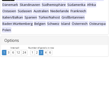
Dänemark
Skandinavien
Südhemisphäre
Südamerika
Afrika
Ostasien
Südasien
Australien
Niederlande
Frankreich
Italien/Balkan
Spanien
Türkei/Nahost
Großbritannien
Baden Württemberg
Belgien
Schweiz
Island
Österreich
Osteuropa
Polen
Options
Intervall
Number of panels in row
1
3
6
12
24
1
2
3
4
6