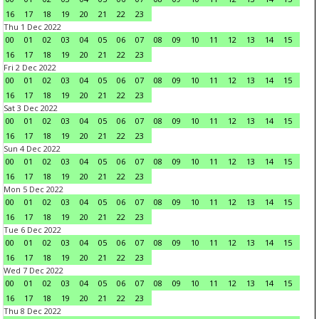
16
17
18
19
20
21
22
23
Thu 1 Dec 2022
00
01
02
03
04
05
06
07
08
09
10
11
12
13
14
15
16
17
18
19
20
21
22
23
Fri 2 Dec 2022
00
01
02
03
04
05
06
07
08
09
10
11
12
13
14
15
16
17
18
19
20
21
22
23
Sat 3 Dec 2022
00
01
02
03
04
05
06
07
08
09
10
11
12
13
14
15
16
17
18
19
20
21
22
23
Sun 4 Dec 2022
00
01
02
03
04
05
06
07
08
09
10
11
12
13
14
15
16
17
18
19
20
21
22
23
Mon 5 Dec 2022
00
01
02
03
04
05
06
07
08
09
10
11
12
13
14
15
16
17
18
19
20
21
22
23
Tue 6 Dec 2022
00
01
02
03
04
05
06
07
08
09
10
11
12
13
14
15
16
17
18
19
20
21
22
23
Wed 7 Dec 2022
00
01
02
03
04
05
06
07
08
09
10
11
12
13
14
15
16
17
18
19
20
21
22
23
Thu 8 Dec 2022