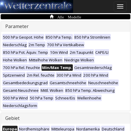
Toggle
naviga
Alle Modelle
Parameter
500 hPa Geopot. Höhe
850 hPa Temp.
850 hPa Stromlinien
Niederschlag
2m Temp
700 hPa Vertikalbew
850 hPa Pot. Äquiv. Temp
10m Wind
2m Taupunkt
CAPE/LI
Hohe Wolken
Mittelhohe Wolken
Niedrige Wolken
700 hPa Rel. Feuchte
Min/Max Temp.
Gesamtniederschlag
Spitzenwind
2m Rel. feuchte
300 hPa Wind
200 hPa Wind
Gesamtbedeckungsgrad
Gesamtschneehöhe
Neuschneehöhe
Gesamt-Neuschnee
Mittl. Wolken
850 hPa Temp. Abweichung
500 hPa Wind
50 hPa Temp
Schnee/Eis
Wellenhoehe
Niederschlagsform
Gebiet
Europa
Nordhemisphäre
Mitteleuropa
Nordamerika
Deutschland