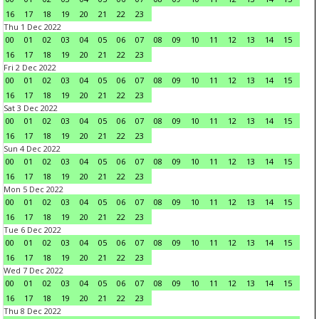
16
17
18
19
20
21
22
23
Thu 1 Dec 2022
00
01
02
03
04
05
06
07
08
09
10
11
12
13
14
15
16
17
18
19
20
21
22
23
Fri 2 Dec 2022
00
01
02
03
04
05
06
07
08
09
10
11
12
13
14
15
16
17
18
19
20
21
22
23
Sat 3 Dec 2022
00
01
02
03
04
05
06
07
08
09
10
11
12
13
14
15
16
17
18
19
20
21
22
23
Sun 4 Dec 2022
00
01
02
03
04
05
06
07
08
09
10
11
12
13
14
15
16
17
18
19
20
21
22
23
Mon 5 Dec 2022
00
01
02
03
04
05
06
07
08
09
10
11
12
13
14
15
16
17
18
19
20
21
22
23
Tue 6 Dec 2022
00
01
02
03
04
05
06
07
08
09
10
11
12
13
14
15
16
17
18
19
20
21
22
23
Wed 7 Dec 2022
00
01
02
03
04
05
06
07
08
09
10
11
12
13
14
15
16
17
18
19
20
21
22
23
Thu 8 Dec 2022