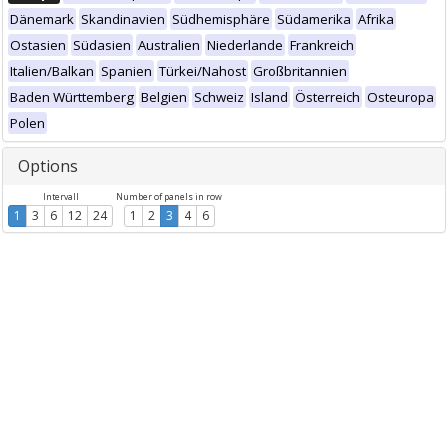
Dänemark
Skandinavien
Südhemisphäre
Südamerika
Afrika
Ostasien
Südasien
Australien
Niederlande
Frankreich
Italien/Balkan
Spanien
Türkei/Nahost
Großbritannien
Baden Württemberg
Belgien
Schweiz
Island
Österreich
Osteuropa
Polen
Options
Intervall
Number of panels in row
1
3
6
12
24
1
2
3
4
6