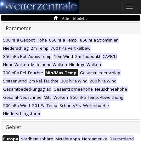
Toggle
naviga
Alle Modelle
Parameter
500 hPa Geopot. Höhe
850 hPa Temp.
850 hPa Stromlinien
Niederschlag
2m Temp
700 hPa Vertikalbew
850 hPa Pot. Äquiv. Temp
10m Wind
2m Taupunkt
CAPE/LI
Hohe Wolken
Mittelhohe Wolken
Niedrige Wolken
700 hPa Rel. Feuchte
Min/Max Temp.
Gesamtniederschlag
Spitzenwind
2m Rel. feuchte
300 hPa Wind
200 hPa Wind
Gesamtbedeckungsgrad
Gesamtschneehöhe
Neuschneehöhe
Gesamt-Neuschnee
Mittl. Wolken
850 hPa Temp. Abweichung
500 hPa Wind
50 hPa Temp
Schnee/Eis
Wellenhoehe
Niederschlagsform
Gebiet
Europa
Nordhemisphäre
Mitteleuropa
Nordamerika
Deutschland